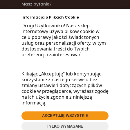
Masz pytanie?
zadzwoń
Informacja o Plikach Cookie
Drogi Użytkowniku! Nasz sklep
668 470 038
internetowy używa plików cookie w
celu poprawy jakości świadczonych
660 072 042
usług oraz personalizacji oferty, w tym
dostosowania treści do Twoich
lub napisz:
preferencji i zainteresowań.
biuro@woodmarket.pl
Klikając „Akceptuję” lub kontynuując
korzystanie z naszego serwisu bez
zmiany ustawień dotyczących plików
Facebook
cookie w przeglądarce, wyrażasz zgodę
na ich użycie zgodnie z niniejszą
informacją.
AKCEPTUJĘ WSZYSTKIE
TYLKO WYMAGANE