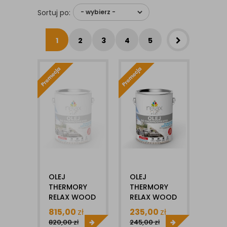
Sortuj po:
1
2
3
4
5
OLEJ
OLEJ
THERMORY
THERMORY
RELAX WOOD
RELAX WOOD
10L
2,5L
815,00
zł
235,00
zł
820,00
zł
245,00
zł