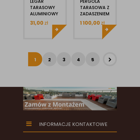
LEGAR
PERGOLA
TARASOWY
TARASOWA Z
ALUMINIOWY
ZADASZENIEM
BRUGGAN
Z
31,00
zł
1 100,00
zł
25X40X3000MM
POLIWĘGLANU
10MM WYM
3MX4M
1
2
3
4
5
INFORMACJE KONTAKTOWE