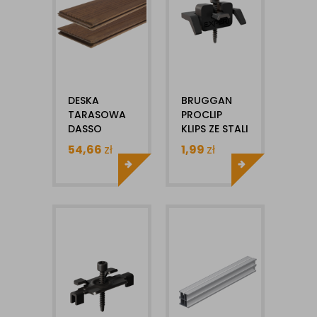
DESKA
BRUGGAN
TARASOWA
PROCLIP
DASSO
KLIPS ZE STALI
MOCCA
NIERDZEWNEJ
54,66
zł
1,99
zł
CTECH P+W
1SZT
20X137MM X
1MB CERAMIX
DESKA
BAMBUSOWA