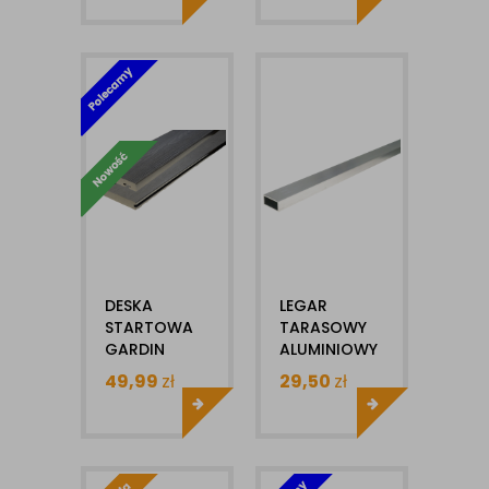
DESKA
LEGAR
STARTOWA
TARASOWY
GARDIN
ALUMINIOWY
NATUR
30X40X4000MM
49,99
zł
29,50
zł
23X146MM X
1MB DESKA
SCHODOWO-
WYKOŃCZENIOWA