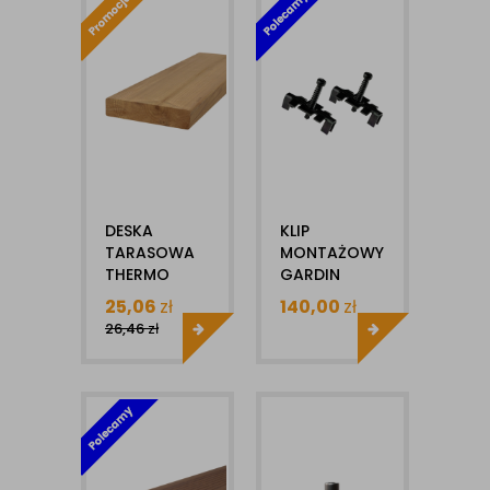
DESKA
KLIP
TARASOWA
MONTAŻOWY
THERMO
GARDIN
SOSNA AB
SOLID
25,06
zł
140,00
zł
25X140MM
UNIWERSALNY
26,46
zł
X1MB GŁADKA
100SZT BEZ
4S
WKRĘTA