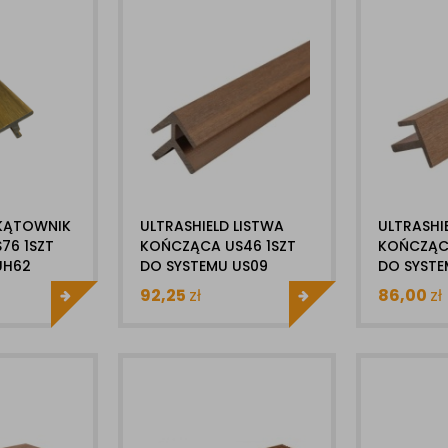
 KĄTOWNIK
ULTRASHIELD LISTWA
ULTRASHI
76 1SZT
KOŃCZĄCA US46 1SZT
KOŃCZĄC
UH62
DO SYSTEMU US09
DO SYSTE
92,25
zł
86,00
zł