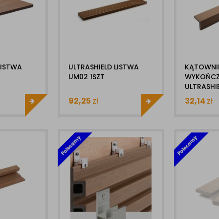
LISTWA
ULTRASHIELD LISTWA
KĄTOWNI
UM02 1SZT
WYKOŃCZ
ULTRASHI
92,25
zł
32,14
zł