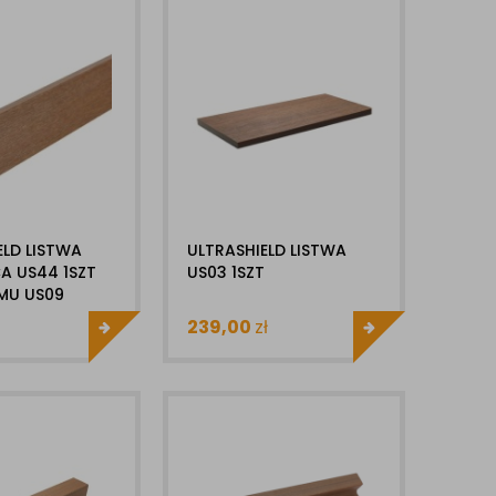
ELD LISTWA
ULTRASHIELD LISTWA
A US44 1SZT
US03 1SZT
MU US09
239,00
zł