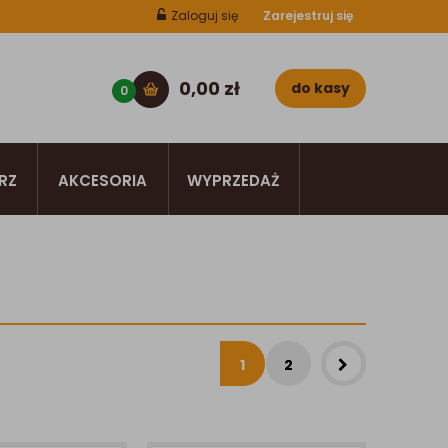
Zaloguj się
Zarejestruj się
0,00
zł
do kasy
0
RZ
AKCESORIA
WYPRZEDAŻ
1
2