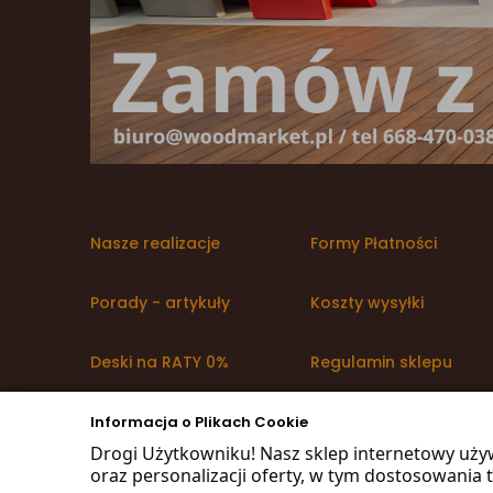
Nasze realizacje
Formy Płatności
Porady - artykuły
Koszty wysyłki
Deski na RATY 0%
Regulamin sklepu
Promocje WoodMarket
Polityka prywatności i
Informacja o Plikach Cookie
RODO
Drogi Użytkowniku! Nasz sklep internetowy uży
oraz personalizacji oferty, w tym dostosowania t