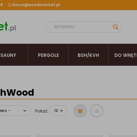
38
biuro@woodmarket.pl
SAUNY
PERGOLE
BSH/KVH
DO WNĘT
chWood
Pokaż: