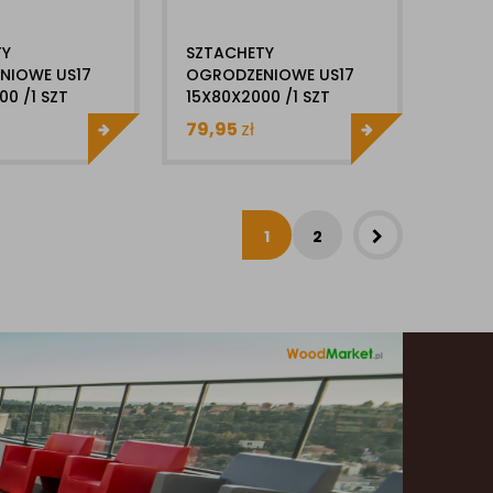
TY
SZTACHETY
NIOWE US17
OGRODZENIOWE US17
00 /1 SZT
15X80X2000 /1 SZT
ELD
ULTRASHIELD
79,95
zł
1
2