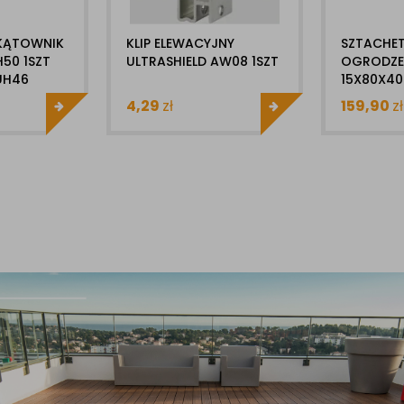
 KĄTOWNIK
KLIP ELEWACYJNY
SZTACHE
50 1SZT
ULTRASHIELD AW08 1SZT
OGRODZE
UH46
15X80X40
ULTRASHI
4,29
zł
159,90
zł