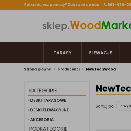
Potrzebujesz pomocy? Zadzwoń do nas
668-470-0
TARASY
ELEWACJE
Strona główna
Producenci
NewTechWood
NewTe
KATEGORIE
DESKI TARASOWE
Sortuj po:
DESKI ELEWACYJNE
AKCESORIA
PODKATEGORIE