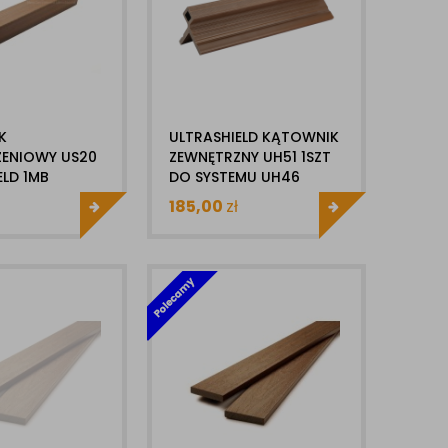
K
ULTRASHIELD KĄTOWNIK
ENIOWY US20
ZEWNĘTRZNY UH51 1SZT
ELD 1MB
DO SYSTEMU UH46
185,00
zł