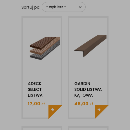
Sortuj po:
4DECK
GARDIN
SELECT
SOLID LISTWA
LISTWA
KĄTOWA
COKOŁOWA
WYKOŃCZENIOWA
17,00
zł
48,00
zł
10X70MM 1MB
KOMPOZYTOWA
40X60X3000MM
1SZT