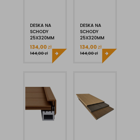
DESKA NA
DESKA NA
SCHODY
SCHODY
25X320MM
25X320MM
1MB
1MB
134,00
zł
134,00
zł
BRUGGAN
BRUGGAN
144,00
zł
144,00
zł