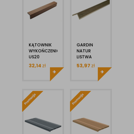
KĄTOWNIK
GARDIN
WYKOŃCZENIOWY
NATUR
US20
LISTWA
ULTRASHIELD
KĄTOWA
32,14
zł
53,97
zł
1MB
WYKOŃCZENIOWA
40X60MM
1SZT