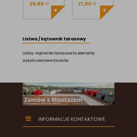
10X80MM 1MB
GARDIN
29,66
zł
17,00
zł
10X70MM 1MB
Listwa / kątownik tarasowy
Listwy i kątowniki tarasowe to elementy
wykończeniowe tarasów.
INFORMACJE KONTAKTOWE