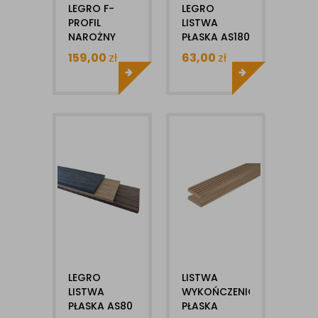
LEGRO F-
LEGRO
PROFIL
LISTWA
NAROŻNY
PŁASKA AS180
TARASOWY
10X180MM
159,00
zł
63,00
zł
70X40X2500MM
1MB
WPC+ ALU
1SZT
LEGRO
LISTWA
LISTWA
WYKOŃCZENIOWA
PŁASKA AS80
PŁASKA