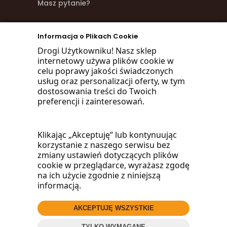
Masz pytanie?
zadzwoń
Informacja o Plikach Cookie
668 470 038
Drogi Użytkowniku! Nasz sklep
internetowy używa plików cookie w
660 072 042
celu poprawy jakości świadczonych
usług oraz personalizacji oferty, w tym
lub napisz:
dostosowania treści do Twoich
preferencji i zainteresowań.
biuro@woodmarket.pl
Klikając „Akceptuję” lub kontynuując
korzystanie z naszego serwisu bez
Facebook
zmiany ustawień dotyczących plików
cookie w przeglądarce, wyrażasz zgodę
na ich użycie zgodnie z niniejszą
informacją.
AKCEPTUJĘ WSZYSTKIE
© 2016
Wood
Market
.pl
TYLKO WYMAGANE