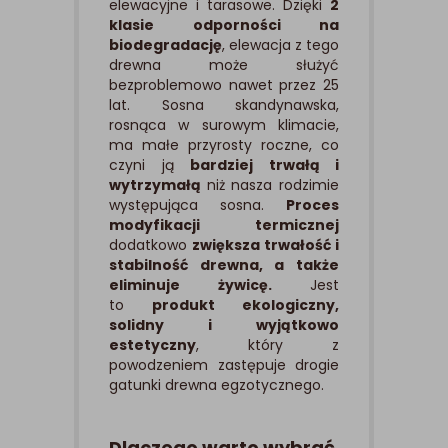
elewacyjne i tarasowe. Dzięki
2
klasie odporności na
biodegradację
, elewacja z tego
drewna może służyć
bezproblemowo nawet przez 25
lat. Sosna skandynawska,
rosnąca w surowym klimacie,
ma małe przyrosty roczne, co
czyni ją
bardziej trwałą i
wytrzymałą
niż nasza rodzimie
występująca sosna.
Proces
modyfikacji termicznej
dodatkowo
zwiększa trwałość i
stabilność drewna, a także
eliminuje żywicę.
Jest
to
produkt ekologiczny,
solidny i wyjątkowo
estetyczny
, który z
powodzeniem zastępuje drogie
gatunki drewna egzotycznego.
Dlaczego warto wybrać