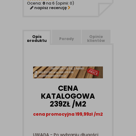
Ocena:
0
na 6 (opinii: 0)
napisz recenzję
Opis
Opinie
Porady
produktu
klientów
CENA
KATALOGOWA
239ZŁ /M2
cena promocyjna 199,99zł /m2
UWAGA - Po wybraniu długości