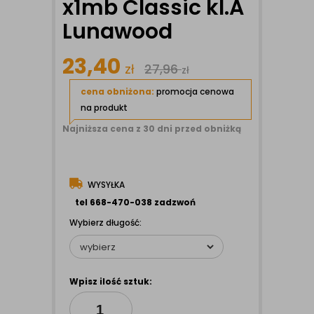
x1mb Classic kl.A
Lunawood
23,40
zł
27,96
zł
cena obniżona:
promocja cenowa
na produkt
Najniższa cena z 30 dni przed obniżką
WYSYŁKA
tel 668-470-038 zadzwoń
Wybierz długość:
Wpisz ilość sztuk: