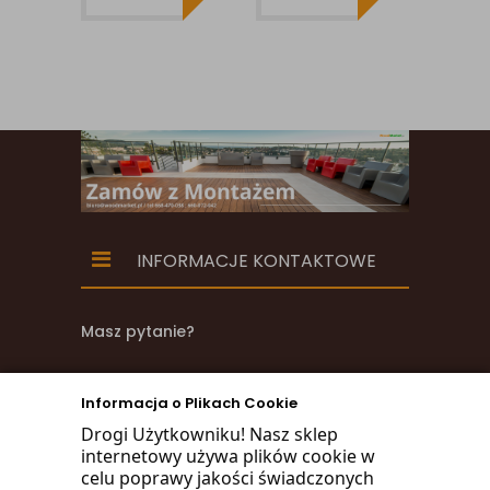
LUNAWOOD
INFORMACJE KONTAKTOWE
Masz pytanie?
zadzwoń
Informacja o Plikach Cookie
668 470 038
Drogi Użytkowniku! Nasz sklep
internetowy używa plików cookie w
660 072 042
celu poprawy jakości świadczonych