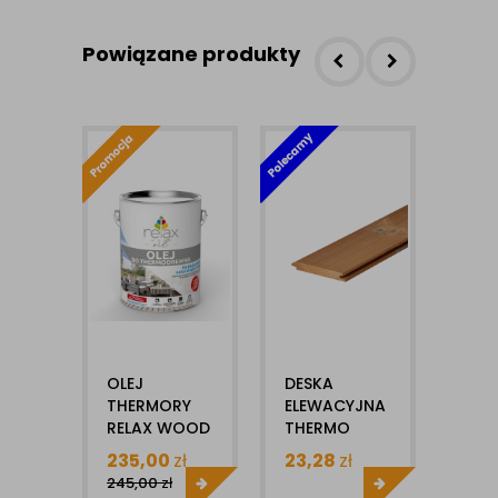
Powiązane produkty
OLEJ
DESKA
LEG
THERMORY
ELEWACYJNA
TAR
RELAX WOOD
THERMO
TER
2,5L
SOSNA EDGE
LUN
235,00
zł
23,28
zł
21,
15X117MM
32X
245,00
zł
X1MB KL.A