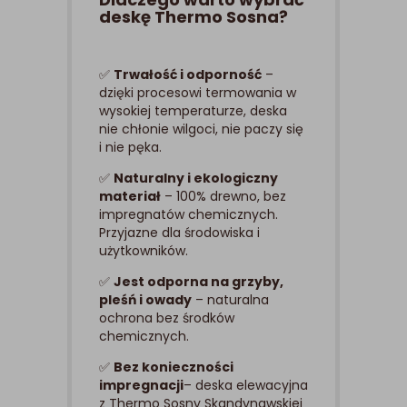
deskę Thermo Sosna?
✅
Trwałość i odporność
–
dzięki procesowi termowania w
wysokiej temperaturze, deska
nie chłonie wilgoci, nie paczy się
i nie pęka.
✅
Naturalny i ekologiczny
materiał
– 100% drewno, bez
impregnatów chemicznych.
Przyjazne dla środowiska i
użytkowników.
✅
Jest odporna na grzyby,
pleśń i owady
– naturalna
ochrona bez środków
chemicznych.
✅
Bez konieczności
impregnacji
– deska elewacyjna
z Thermo Sosny Skandynawskiej