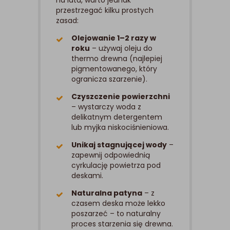
na lata, warto jednak
przestrzegać kilku prostych
zasad:
Olejowanie 1–2 razy w
roku
– używaj oleju do
thermo drewna (najlepiej
pigmentowanego, który
ogranicza szarzenie).
Czyszczenie powierzchni
– wystarczy woda z
delikatnym detergentem
lub myjka niskociśnieniowa.
Unikaj stagnującej wody
–
zapewnij odpowiednią
cyrkulację powietrza pod
deskami.
Naturalna patyna
– z
czasem deska może lekko
poszarzeć – to naturalny
proces starzenia się drewna.