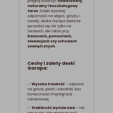
pragną stworzyć
nowoczesny,
naturalny i bezobsługowy
taras
. Dzięki wysokiej
odporności na wilgoć, grzyby i
owady, deska Garapa świetnie
sprawdza się nie tylko na
tarasach, ale także przy
basenach, pomostach,
elewacjach czy schodach
zewnętrznych
.
Cechy i zalety deski
Garapa:
✅
Wysoka trwałość
– odporna
na gnicie, pleśń i szkodniki, bez
konieczności impregnacji
ciśnieniowej
✅
Stabilność wymiarowa
– nie
paczy się i nie wypacza pod