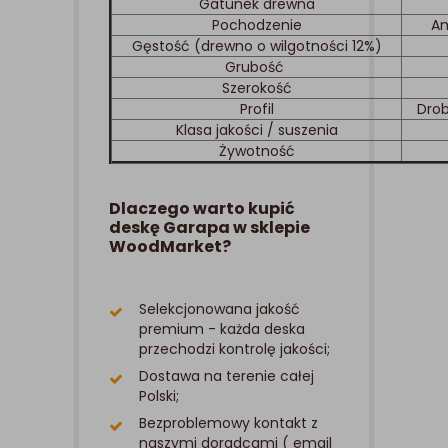
Gatunek drewna
Pochodzenie
Am
Gęstość (drewno o wilgotności 12%)
Grubość
Szerokość
Profil
Drob
Klasa jakości / suszenia
Żywotność
Dlaczego warto kupić
deskę Garapa w sklepie
WoodMarket?
Selekcjonowana jakość
premium - każda deska
przechodzi kontrolę jakości;
Dostawa na terenie całej
Polski;
Bezproblemowy kontakt z
naszymi doradcami ( email