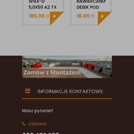
SPAX-D
NAWIERCANIA
TAR
5,0X50 A2 TX
DESEK POD
EGZ
STARE ZŁOTO
WKRĘTY
40X
195,00
zł
18,00
zł
27,
(200)
SPAX-D
1MB
INFORMACJE KONTAKTOWE
Masz pytanie?
zadzwoń