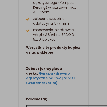
egzotycznego (Kempas,
Keruing) w rozstawie max
40-45cm.
zalecana szczelina
dylatacyjna: 5–7 mm;
mocowanie: nierdzewne
wkręty A2/A4 np SPAX-D
5x50 lub 5x60.
Wszystkie te produkty kupisz
u nas w sklepie!
Zobacz jak wygląda
deska;
Garapa -drewno
egzotyczne na Twój taras!
(woodmarket.pl)
Parametry;