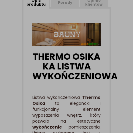
Opis
Opinie
Porady
produktu
klientów
THERMO OSIKA
KA LISTWA
WYKOŃCZENIOWA
Listwa wykończeniowa
Thermo
Osika
to elegancki i
funkcjonalny element
wyposażenia wnętrz, który
pozwala na estetyczne
wykończenie
pomieszczenia.
Listwa wykonana jest z