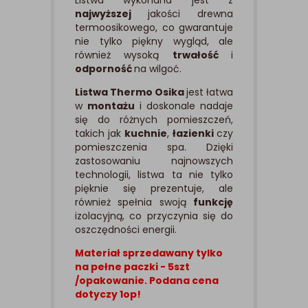
najwyższej
jakości drewna
termoosikowego, co gwarantuje
nie tylko piękny wygląd, ale
również wysoką
trwałość
i
odporność
na wilgoć.
Listwa Thermo Osika
jest łatwa
w
montażu
i doskonale nadaje
się do różnych pomieszczeń,
takich jak
kuchnie
,
łazienki
czy
pomieszczenia spa. Dzięki
zastosowaniu najnowszych
technologii, listwa ta nie tylko
pięknie się prezentuje, ale
również spełnia swoją
funkcję
izolacyjną, co przyczynia się do
oszczędności energii.
Materiał sprzedawany tylko
na pełne paczki - 5szt
/opakowanie.
Podana cena
dotyczy 1op!