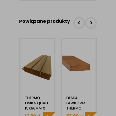
Powiązane produkty
THERMO
DESKA
BOA
OSIKA QUAD
ŁAWKOWA
TER
15X68MM X
THERMO
MAG
1MB DESKA
RADIATA SHP
THE
17,90
zł
67,90
zł
50,