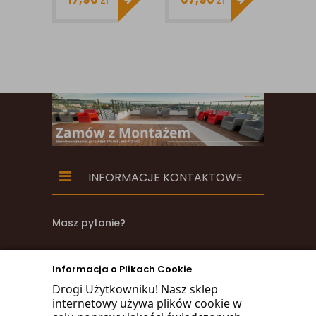
DO SAUNY
26X140MM
STS1
X1MB
15X
270
INFORMACJE KONTAKTOWE
Masz pytanie?
zadzwoń
Informacja o Plikach Cookie
668 470 038
Drogi Użytkowniku! Nasz sklep
internetowy używa plików cookie w
660 072 042