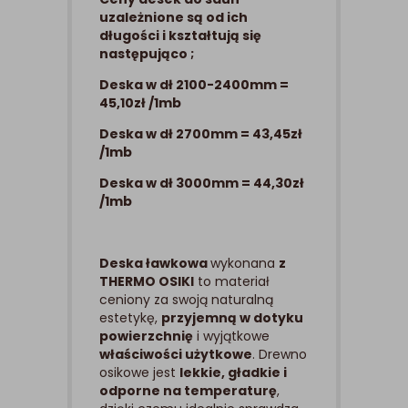
uzależnione są od ich
długości i kształtują się
następująco ;
Deska w dł 2100-2400mm =
45,10zł /1mb
Deska w dł 2700mm = 43,45zł
/1mb
Deska w dł 3000mm = 44,30zł
/1mb
Deska ławkowa
wykonana
z
THERMO OSIKI
to materiał
ceniony za swoją naturalną
estetykę,
przyjemną w dotyku
powierzchnię
i wyjątkowe
właściwości użytkowe
. Drewno
osikowe jest
lekkie, gładkie i
odporne na temperaturę
,