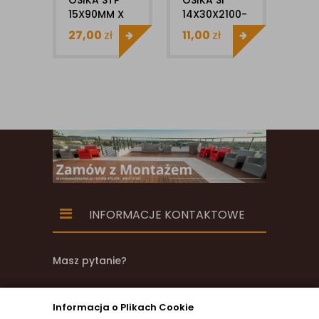
OSIKA STP
OSIKA SI
OSI
15X90MM X
14X30X2100-
15X
1MB DESKA
2400MM
1MB
27,00
zł
11,00
zł
17,
DO SAUNY
LISTWA
DO 
WYKOŃCZENIOWA
INFORMACJE KONTAKTOWE
Masz pytanie?
zadzwoń
Informacja o Plikach Cookie