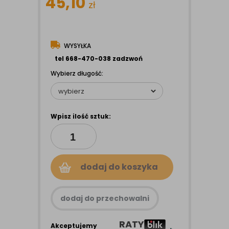
45,10
zł
WYSYŁKA
tel 668-470-038 zadzwoń
Wybierz długość:
Wpisz ilość sztuk:
dodaj do koszyka
dodaj do przechowalni
RATY
Akceptujemy