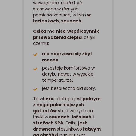
wewnętrzne, może być
stosowana w różnych
pomieszczeniach, w tym
w
łazienkach, saunach.
Osika
ma
niski współczynnik
przewodzenia ciepła
, dzięki
czemu:
nie nagrzewa się zbyt
mocno
,
pozostaje komfortowa w
dotyku nawet w wysokiej
temperaturze,
jest bezpieczna dla skóry.
To właśnie dlatego jest
jednym
z najpopularniejszych
gatunków
stosowanych na
ławki w
saunach, łaźniach i
strefach SPA.
Osika
jest
drewnem
stosunkowo
łatwym
do obróbki
nawet przez