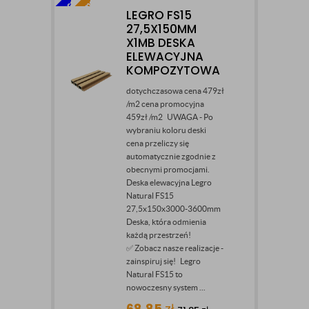
LEGRO FS15
27,5X150MM
X1MB DESKA
ELEWACYJNA
KOMPOZYTOWA
dotychczasowa cena 479zł
/m2 cena promocyjna
459zł /m2 UWAGA - Po
wybraniu koloru deski
cena przeliczy się
automatycznie zgodnie z
obecnymi promocjami.
Deska elewacyjna Legro
Natural FS15
27,5x150x3000-3600mm
Deska, która odmienia
każdą przestrzeń!
✅ Zobacz nasze realizacje -
zainspiruj się! Legro
Natural FS15 to
nowoczesny system ...
68,85
zł