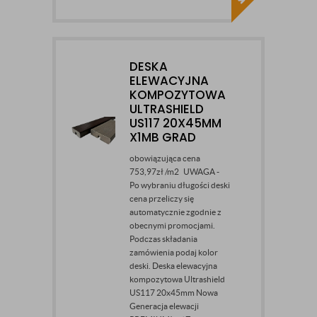
DESKA
ELEWACYJNA
KOMPOZYTOWA
ULTRASHIELD
US117 20X45MM
X1MB GRAD
obowiązująca cena
753,97zł /m2 UWAGA -
Po wybraniu długości deski
cena przeliczy się
automatycznie zgodnie z
obecnymi promocjami.
Podczas składania
zamówienia podaj kolor
deski. Deska elewacyjna
kompozytowa Ultrashield
US117 20x45mm Nowa
Generacja elewacji