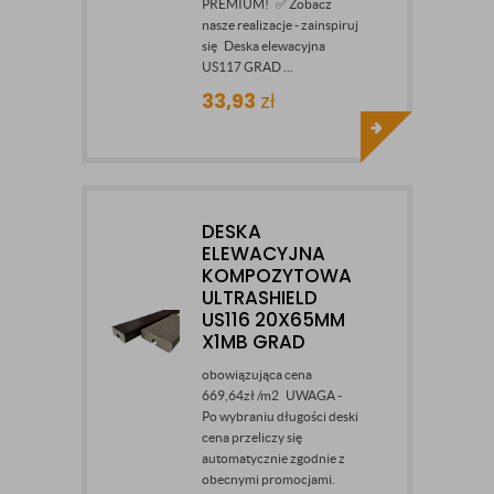
PREMIUM! ✅ Zobacz
nasze realizacje - zainspiruj
się Deska elewacyjna
US117 GRAD ...
33,93
zł
DESKA
ELEWACYJNA
KOMPOZYTOWA
ULTRASHIELD
US116 20X65MM
X1MB GRAD
obowiązująca cena
669,64zł /m2 UWAGA -
Po wybraniu długości deski
cena przeliczy się
automatycznie zgodnie z
obecnymi promocjami.