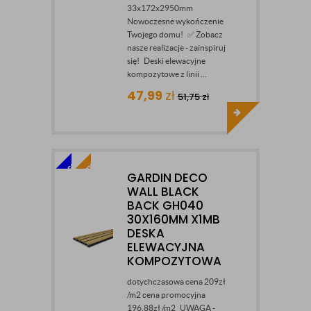
33x172x2950mm
Nowoczesne wykończenie
Twojego domu! ✅ Zobacz
nasze realizacje - zainspiruj
się! Deski elewacyjne
kompozytowe z linii ...
47,99
zł
51,75
zł
GARDIN DECO
WALL BLACK
BACK GH040
30X160MM X1MB
DESKA
ELEWACYJNA
KOMPOZYTOWA
dotychczasowa cena 209zł
/m2 cena promocyjna
196,88zł /m2 UWAGA -