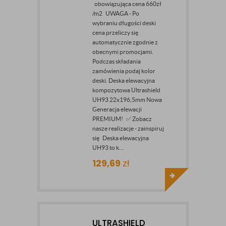
obowiązująca cena 660zł
/m2 UWAGA - Po
wybraniu długości deski
cena przeliczy się
automatycznie zgodnie z
obecnymi promocjami.
Podczas składania
zamówienia podaj kolor
deski. Deska elewacyjna
kompozytowa Ultrashield
UH93 22x196,5mm Nowa
Generacja elewacji
PREMIUM! ✅ Zobacz
nasze realizacje - zainspiruj
się Deska elewacyjna
UH93 to k...
129,69
zł
ULTRASHIELD