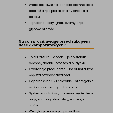
Warto postawić na jednolite, ciemne deski
podkreślające profesjonalny charakter
obiektu.
Popularne kolory: grafit, czarny dąb,
głęboka szarość.
Na co zwrócić uwagę przed zakupem
desek kompozytowych?
Kolor i faktura – dopasuj je do stolarki
okiennej, dachu i otoczenia budynku.
Gwarancja producenta – im dłuższa, tym
większa pewność trwałości.
Odporność na UV i ścieranie – szczególnie
ważna przy ciemnych kolorach.
System montażowy – upewnij się, że deski
mają kompatybilne listwy, zaczepy i
profile.
Wentylacja elewacji – prawidłowa