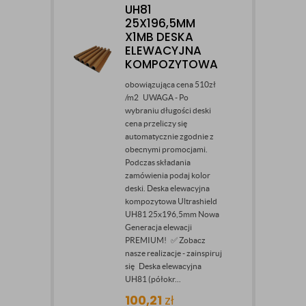
UH81
25X196,5MM
X1MB DESKA
ELEWACYJNA
KOMPOZYTOWA
obowiązująca cena 510zł
/m2 UWAGA - Po
wybraniu długości deski
cena przeliczy się
automatycznie zgodnie z
obecnymi promocjami.
Podczas składania
zamówienia podaj kolor
deski. Deska elewacyjna
kompozytowa Ultrashield
UH81 25x196,5mm Nowa
Generacja elewacji
PREMIUM! ✅ Zobacz
nasze realizacje - zainspiruj
się Deska elewacyjna
UH81 (półokr...
100,21
zł