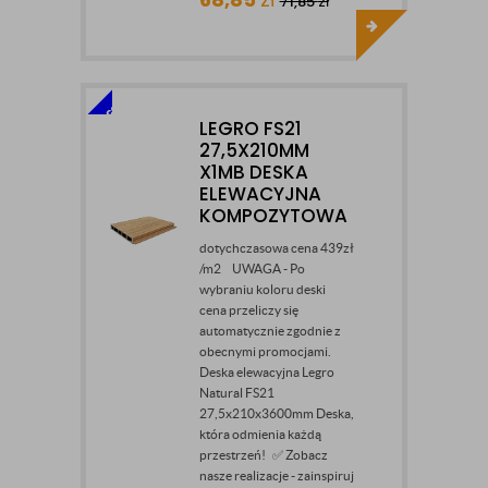
71,85
zł
LEGRO FS21
27,5X210MM
X1MB DESKA
ELEWACYJNA
KOMPOZYTOWA
dotychczasowa cena 439zł
/m2 UWAGA - Po
wybraniu koloru deski
cena przeliczy się
automatycznie zgodnie z
obecnymi promocjami.
Deska elewacyjna Legro
Natural FS21
27,5x210x3600mm Deska,
która odmienia każdą
przestrzeń! ✅ Zobacz
nasze realizacje - zainspiruj