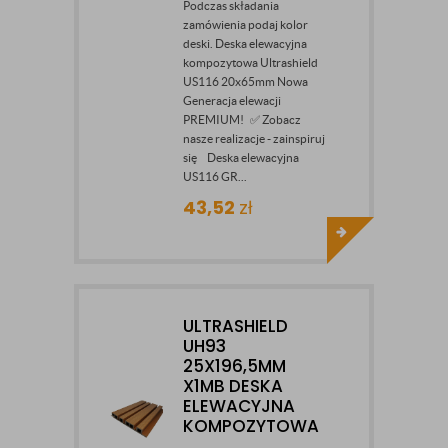
Podczas składania
zamówienia podaj kolor
deski. Deska elewacyjna
kompozytowa Ultrashield
US116 20x65mm Nowa
Generacja elewacji
PREMIUM! ✅ Zobacz
nasze realizacje - zainspiruj
się Deska elewacyjna
US116 GR...
43,52
zł
ULTRASHIELD
UH93
25X196,5MM
X1MB DESKA
ELEWACYJNA
KOMPOZYTOWA