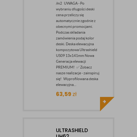
/m2 UWAGA - Po
wybraniu długości deski
cena przeliczy się
automatycznie zgodnie z
obecnymi promocjami.
Podczas składania
zamówienia podaj kolor
deski. Deska elewacyjna
kompozytowa Ultrashield
US09 13x141mm Nowa
Generacja elewacji
PREMIUM! ✅ Zobacz
nasze realizacje - zainspiruj
się! Wyprofilowana deska
elewacyjna...
63,59
zł
ULTRASHIELD
UH62