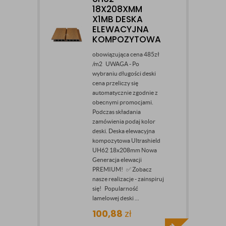
18X208XMM
X1MB DESKA
ELEWACYJNA
KOMPOZYTOWA
obowiązująca cena 485zł
/m2 UWAGA - Po
wybraniu długości deski
cena przeliczy się
automatycznie zgodnie z
obecnymi promocjami.
Podczas składania
zamówienia podaj kolor
deski. Deska elewacyjna
kompozytowa Ultrashield
UH62 18x208mm Nowa
Generacja elewacji
PREMIUM! ✅ Zobacz
nasze realizacje - zainspiruj
się! Popularność
lamelowej deski ...
100,88
zł