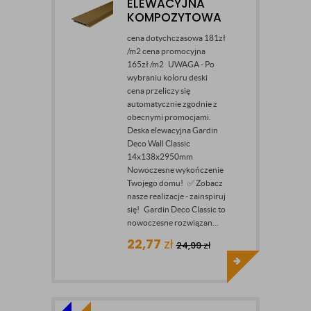
ELEWACYJNA
KOMPOZYTOWA
cena dotychczasowa 181zł
/m2 cena promocyjna
165zł /m2 UWAGA - Po
wybraniu koloru deski
cena przeliczy się
automatycznie zgodnie z
obecnymi promocjami.
Deska elewacyjna Gardin
Deco Wall Classic
14x138x2950mm
Nowoczesne wykończenie
Twojego domu! ✅ Zobacz
nasze realizacje - zainspiruj
się! Gardin Deco Classic to
nowoczesne rozwiązan...
22,77
zł
24,99
zł