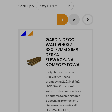
Sortuj po:
1
2
GARDIN DECO
WALL GH032
33X172MM X1MB
DESKA
ELEWACYJNA
KOMPOZYTOWA
dotychczasowa cena
228,98zł /m2 cena
promocyjna 212,34zł /m2
UWAGA - Po wybraniu
koloru deski cena przeliczy
się automatycznie zgodnie
z obecnymi promocjami.
Deska elewacyjna Gardin
Deco Wall GH032,