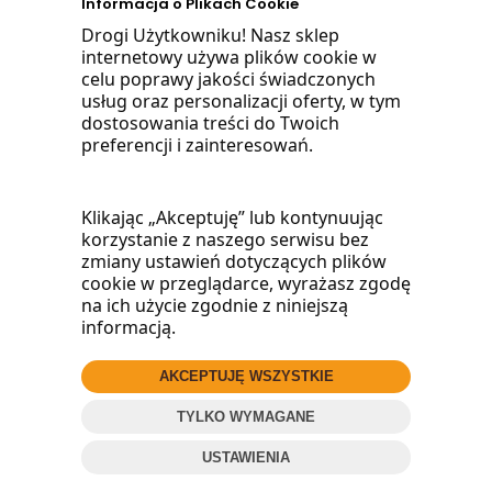
Informacja o Plikach Cookie
Drogi Użytkowniku! Nasz sklep
internetowy używa plików cookie w
celu poprawy jakości świadczonych
usług oraz personalizacji oferty, w tym
dostosowania treści do Twoich
preferencji i zainteresowań.
© 2016
Wood
Market
.pl
Projekt i oprogramowanie sklepu:
ebexo
Klikając „Akceptuję” lub kontynuując
korzystanie z naszego serwisu bez
zmiany ustawień dotyczących plików
cookie w przeglądarce, wyrażasz zgodę
na ich użycie zgodnie z niniejszą
informacją.
AKCEPTUJĘ WSZYSTKIE
TYLKO WYMAGANE
ZADZWOŃ
USTAWIENIA