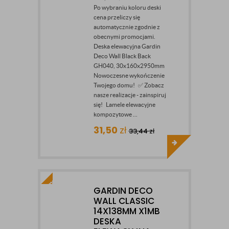
Po wybraniu koloru deski
cena przeliczy się
automatycznie zgodnie z
obecnymi promocjami.
Deska elewacyjna Gardin
Deco Wall Black Back
GH040, 30x160x2950mm
Nowoczesne wykończenie
Twojego domu! ✅ Zobacz
nasze realizacje - zainspiruj
się! Lamele elewacyjne
kompozytowe ...
31,50
zł
33,44
zł
GARDIN DECO
WALL CLASSIC
14X138MM X1MB
DESKA