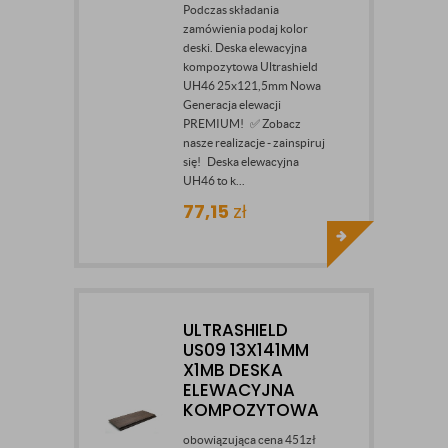
Podczas składania
zamówienia podaj kolor
deski. Deska elewacyjna
kompozytowa Ultrashield
UH46 25x121,5mm Nowa
Generacja elewacji
PREMIUM! ✅ Zobacz
nasze realizacje - zainspiruj
się! Deska elewacyjna
UH46 to k...
77,15
zł
ULTRASHIELD
US09 13X141MM
X1MB DESKA
ELEWACYJNA
KOMPOZYTOWA
obowiązująca cena 451zł