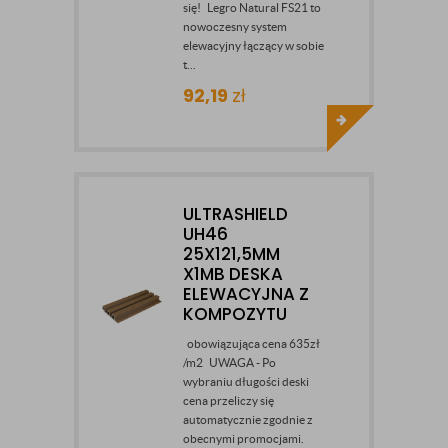
się! Legro Natural FS21 to
nowoczesny system
elewacyjny łączący w sobie
t...
92,19
zł
ULTRASHIELD
UH46
25X121,5MM
X1MB DESKA
ELEWACYJNA Z
KOMPOZYTU
obowiązująca cena 635zł
/m2 UWAGA - Po
wybraniu długości deski
cena przeliczy się
automatycznie zgodnie z
obecnymi promocjami.