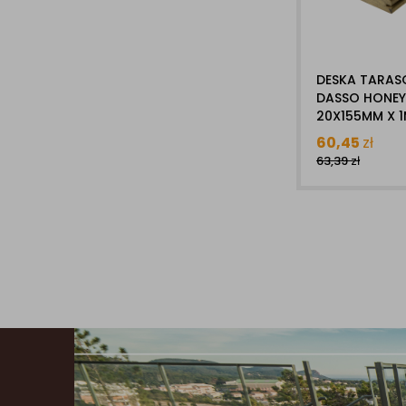
DESKA TARA
DASSO HONEY
20X155MM X 1
BAMBUSOWA
60,45
zł
63,39
zł