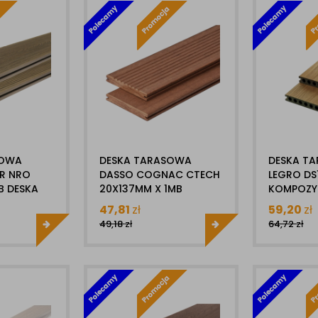
SOWA
DESKA TARASOWA
DESKA T
R NRO
DASSO COGNAC CTECH
LEGRO DS
B DESKA
20X137MM X 1MB
KOMPOZ
A -
CERAMIX DESKA
22X138MM
47,81
zł
59,20
zł
E
BAMBUSOWA
POWŁOKĄ
49,18
zł
64,72
zł