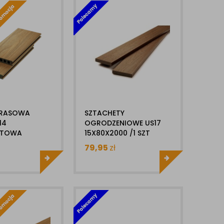
ARASOWA
SZTACHETY
14
OGRODZENIOWE US17
YTOWA
15X80X2000 /1 SZT
 X 1MB Z
ULTRASHIELD
79,95
zł
 POLIMEROWĄ