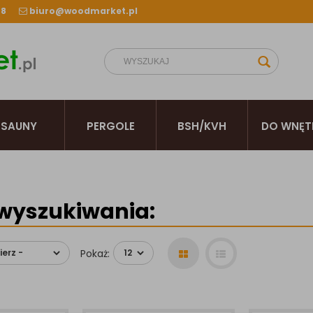
38
biuro@woodmarket.pl
SAUNY
PERGOLE
BSH/KVH
DO WNĘT
wyszukiwania:
Pokaż: