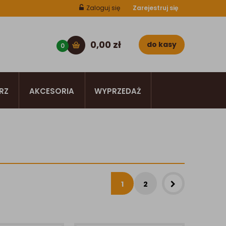
Zaloguj się
Zarejestruj się
0,00
zł
do kasy
0
RZ
AKCESORIA
WYPRZEDAŻ
1
2