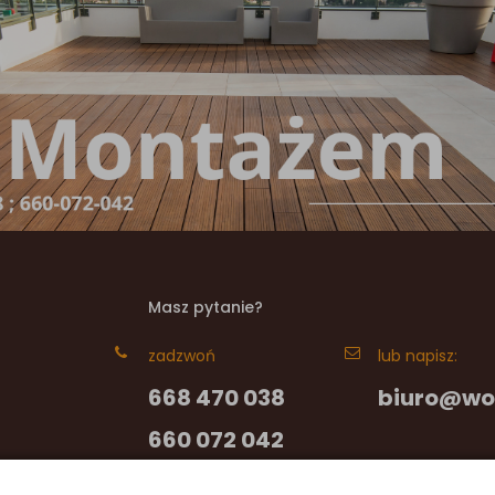
Masz pytanie?
zadzwoń
lub napisz:
668 470 038
biuro@wo
660 072 042