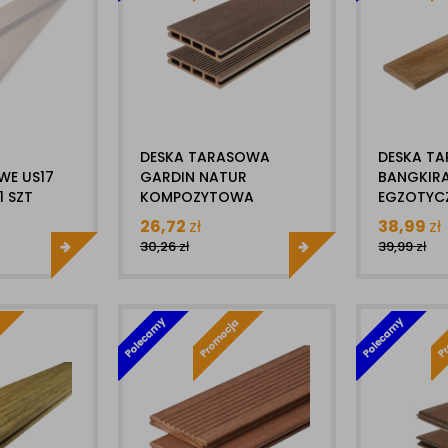
DESKA TARASOWA
DESKA T
E US17
GARDIN NATUR
BANGKIRA
1 SZT
KOMPOZYTOWA
EGZOTYC
23X146MM X 1MB
X 1MB GŁ
26,72
zł
38,99
zł
STRUKTURA DREWNA
30,26
zł
39,99
zł