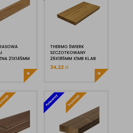
ARASOWA
THERMO ŚWIERK
I
SZCZOTKOWANY
ZNA 21X145MM
26X185MM X1MB KL.AB
ADKA
DESKA TARASOWA
34,22
zł