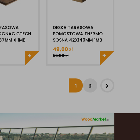
ARASOWA
DESKA TARASOWA
OGNAC CTECH
POMOSTOWA THERMO
37MM X 1MB
SOSNA 42X140MM 1MB
DESKA
LUNAWOOD
49,00
zł
OWA
55,00
zł
1
2