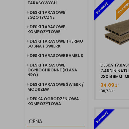
TARASOWYCH
DESKI TARASOWE
EGZOTYCZNE
DESKI TARASOWE
KOMPOZYTOWE
DESKI TARASOWE THERMO
SOSNA / ŚWIERK
DESKI TARASOWE BAMBUS
DESKI TARASOWE
DESKA TARA
OGNIOCHRONNE (KLASA
GARDIN NATU
NRO)
23X146MM 1M
KOMPOZYTOW
DESKI TARASOWE ŚWIERK /
34,89
zł
SPRAWDŹ INN
MODRZEW
39,73
zł
DŁUGOŚCI
DESKA OGRODZENIOWA
KOMPOZYTOWA
CENA