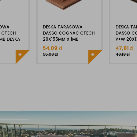
SOWA
DESKA TARASOWA
DESKA T
 CTECH
DASSO COGNAC CTECH
DASSO C
MB DESKA
20X155MM X 1MB
P+W 20X1
CERAMIX DESKA
CERAMIX 
54,09
zł
47,81
zł
BAMBUSOWA
BAMBUS
55,09
zł
49,18
zł