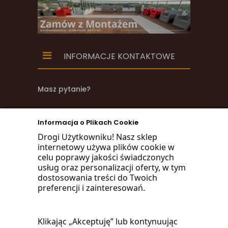
INFORMACJE KONTAKTOWE
Masz pytanie?
zadzwoń
Informacja o Plikach Cookie
668 470 038
Drogi Użytkowniku! Nasz sklep
internetowy używa plików cookie w
660 072 042
celu poprawy jakości świadczonych
usług oraz personalizacji oferty, w tym
lub napisz:
dostosowania treści do Twoich
preferencji i zainteresowań.
biuro@woodmarket.pl
Klikając „Akceptuję” lub kontynuując