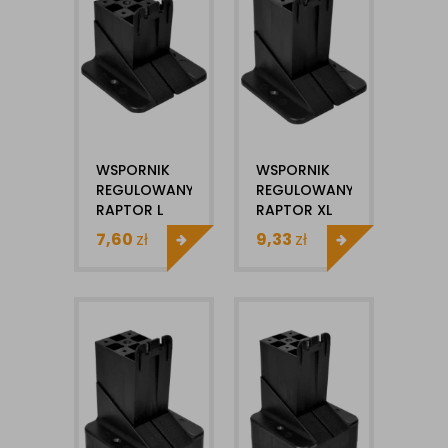
WSPORNIK
WSPORNIK
REGULOWANY
REGULOWANY
RAPTOR L
RAPTOR XL
65-95MM
95-125MM
7,60
zł
9,33
zł
DDR-L
DDR -XL