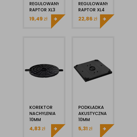
REGULOWANY
REGULOWANY
RAPTOR XL3
RAPTOR XL4
185-215MM
215-245MM
19,49
zł
22,86
zł
KOREKTOR
PODKŁADKA
NACHYLENIA
AKUSTYCZNA
10MM
10MM
RAPTOR
RAPTOR
4,83
zł
5,31
zł
DDR-KN
DDR-PA