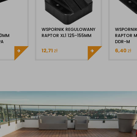
WSPORNIK REGULOWANY
WSPORNI
10MM
RAPTOR XL1 125-155MM
RAPTOR 
PA
DDR-M
12,71
zł
6,40
zł