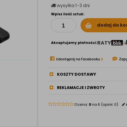
wysyłka
1-3 dni
Wpisz ilość sztuk:
dodaj do ko
RATY
Akceptujemy płatności:
Udostępnij na Facebooku
Zapy
KOSZTY DOSTAWY
REKLAMACJE I ZWROTY
Ocena:
0
na 6 (opinii: 0)