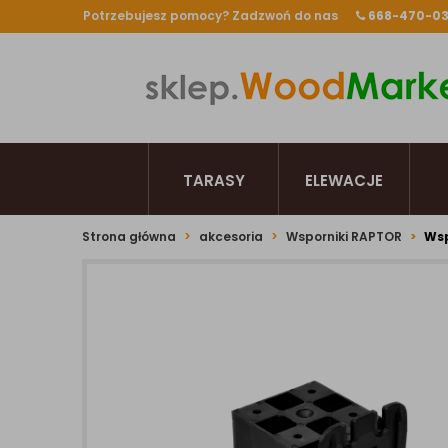
Potrzebujesz pomocy? Zadzwoń do nas
668-470-0
TARASY
ELEWACJE
Strona główna
akcesoria
Wsporniki RAPTOR
Wsp