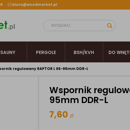
38
biuro@woodmarket.pl
SAUNY
PERGOLE
BSH/KVH
DO WNĘT
ornik regulowany RAPTOR L 65-95mm DDR-L
Wspornik regulow
95mm DDR-L
7,60
zł