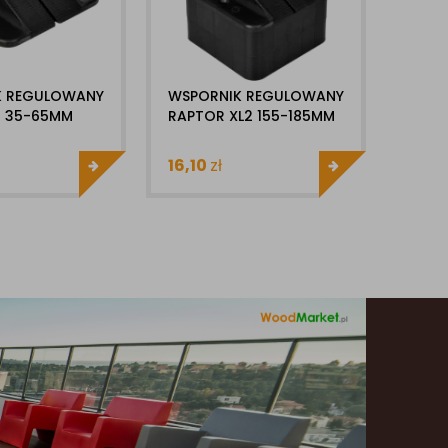
K REGULOWANY
WSPORNIK REGULOWANY
WSPO
M 35-65MM
RAPTOR XL2 155-185MM
RAPT
16,10
zł
19,4