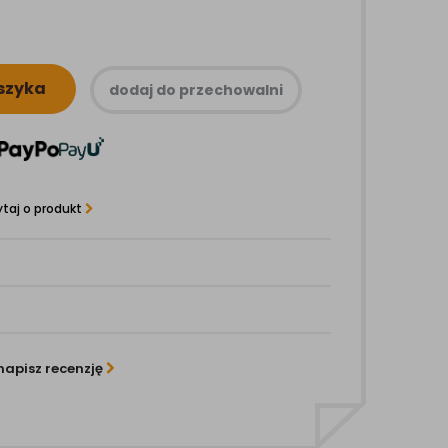
szyka
dodaj do przechowalni
taj o produkt
napisz recenzję