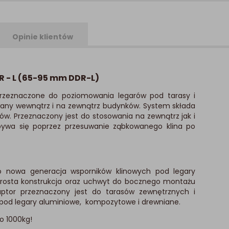
Opinie klientów
 - L (65-95 mm DDR-L)
rzeznaczone do poziomowania legarów pod tarasy i
any wewnątrz i na zewnątrz budynków. System składa
w. Przeznaczony jest do stosowania na zewnątrz jak i
ywa się poprzez przesuwanie ząbkowanego klina po
o nowa generacja wsporników klinowych pod legary
 prosta konstrukcja oraz uchwyt do bocznego montażu
aptor przeznaczony jest do tarasów zewnętrznych i
 pod legary aluminiowe, kompozytowe i drewniane.
o 1000kg!