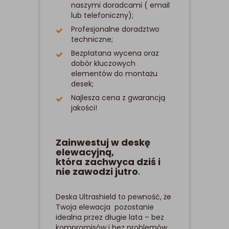
naszymi doradcami ( email
lub telefoniczny);
Profesjonalne doradztwo
techniczne;
Bezpłatana wycena oraz
dobór kluczowych
elementów do montażu
desek;
Najlesza cena z gwarancją
jakości!
Zainwestuj w deskę
elewacyjną,
która
zachwyca dziś i
nie zawodzi jutro
.
Deska Ultrashield to pewność, że
Twoja elewacja pozostanie
idealna przez długie lata – bez
kompromisów i bez problemów.