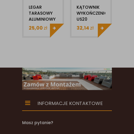
LEGAR
KĄTOWNIK
ULT
TARASOWY
WYKOŃCZENIOWY
KĄT
ALUMINIOWY
US20
ZEW
GARDIN
ULTRASHIELD
UH51
25,00
zł
32,14
zł
185
20X40X4000MM
1MB
SYS
UH4
INFORMACJE KONTAKTOWE
Masz pytanie?