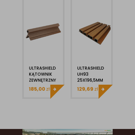
ULTRASHIELD
ULTRASHIELD
KĄT
KĄTOWNIK
UH93
WYK
ZEWNĘTRZNY
25X196,5MM
US2
UH51 1SZT DO
X1MB DESKA
ULT
185,00
zł
129,69
zł
32,
SYSTEMU
ELEWACYJNA
1MB
UH46
KOMPOZYTOWA