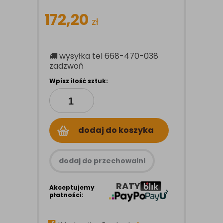
172,20
zł
wysyłka
tel 668-470-038
zadzwoń
Wpisz ilość sztuk:
dodaj do koszyka
dodaj do przechowalni
RATY
Akceptujemy
płatności: