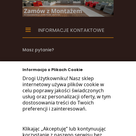
INFORMACJE KONTAKTOWE
Masz pytanie?
zadzwoń
Informacja o Plikach Cookie
668 470 038
Drogi Użytkowniku! Nasz sklep
internetowy używa plików cookie w
660 072 042
celu poprawy jakości świadczonych
usług oraz personalizacji oferty, w tym
lub napisz:
dostosowania treści do Twoich
preferencji i zainteresowań.
biuro@woodmarket.pl
Klikając „Akceptuję” lub kontynuując
korzystanie z naszego serwisu bez
Facebook