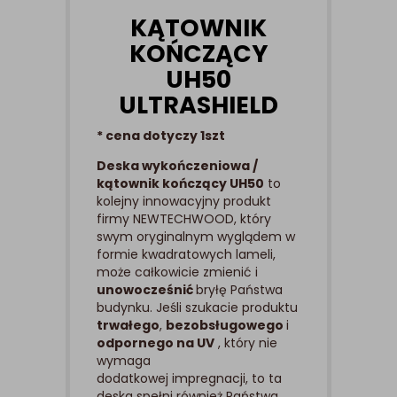
KĄTOWNIK
KOŃCZĄCY
UH50
ULTRASHIELD
* cena dotyczy 1szt
Deska wykończeniowa /
kątownik kończący UH50
to
kolejny innowacyjny produkt
firmy NEWTECHWOOD, który
swym oryginalnym wyglądem w
formie kwadratowych lameli,
może całkowicie zmienić i
unowocześnić
bryłę Państwa
budynku. Jeśli szukacie produktu
trwałego
,
bezobsługowego
i
odpornego na UV
, który nie
wymaga
dodatkowej impregnacji, to ta
deska spełni również Państwa