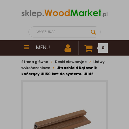
MENU
0
Strona główna
Deski elewacyjne
Listwy
wykończeniowe
Ultrashield Kątownik
kończący UH50 1szt do systemu UH46