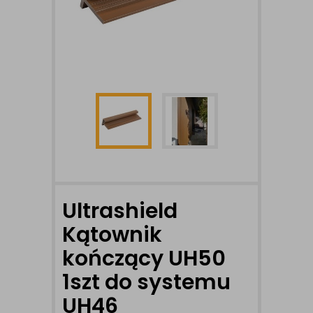
Ultrashield
Kątownik
kończący UH50
1szt do systemu
UH46