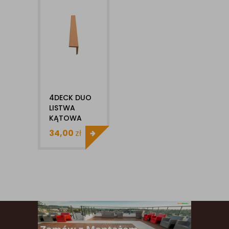
4DECK DUO
LISTWA
KĄTOWA
WYKOŃCZENIOWA
34,00
zł
KOMPOZYTOWA
45X45X4000MM
1SZT