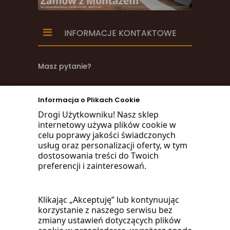
INFORMACJE KONTAKTOWE
Masz pytanie?
zadzwoń
Informacja o Plikach Cookie
668 470 038
Drogi Użytkowniku! Nasz sklep
internetowy używa plików cookie w
660 072 042
celu poprawy jakości świadczonych
usług oraz personalizacji oferty, w tym
lub napisz:
dostosowania treści do Twoich
preferencji i zainteresowań.
biuro@woodmarket.pl
Klikając „Akceptuję” lub kontynuując
korzystanie z naszego serwisu bez
Facebook
zmiany ustawień dotyczących plików