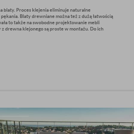
blaty. Proces klejenia eliminuje naturalne
 pękania. Blaty drewniane można też z dużą łatwością
wała to także na swobodne projektowanie mebli
y z drewna klejonego są proste w montażu. Do ich