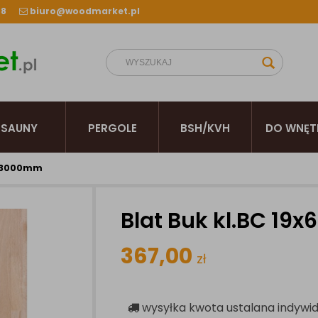
38
biuro@woodmarket.pl
SAUNY
PERGOLE
BSH/KVH
DO WNĘT
0x3000mm
Blat Buk kl.BC 1
367,00
zł
wysyłka
kwota ustalana indywid