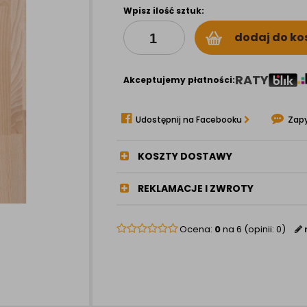
Wpisz ilość sztuk:
dodaj do ko
RATY
Akceptujemy płatności:
Udostępnij na Facebooku
Zapy
KOSZTY DOSTAWY
REKLAMACJE I ZWROTY
Ocena:
0
na 6 (opinii: 0)