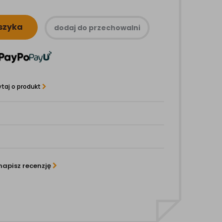
szyka
dodaj do przechowalni
taj o produkt
napisz recenzję