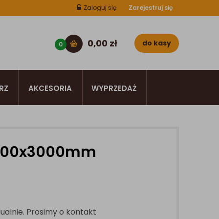
Zaloguj się
Zarejestruj się
0,00
zł
do kasy
0
RZ
AKCESORIA
WYPRZEDAŻ
9x600x3000mm
ualnie. Prosimy o kontakt