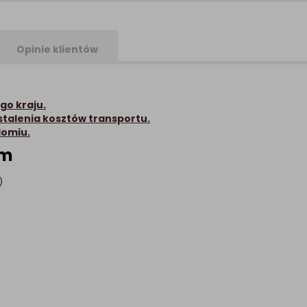
Opinie klientów
go kraju.
stalenia kosztów transportu.
domiu.
0m
)