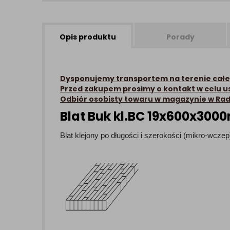
Opis produktu
Porady
Dysponujemy transportem na terenie całe
Przed zakupem prosimy o kontakt w celu u
Odbiór osobisty towaru w magazynie w Ra
Blat Buk kl.BC 19x600x300
Blat klejony po długości i szerokości (mikro-wczep