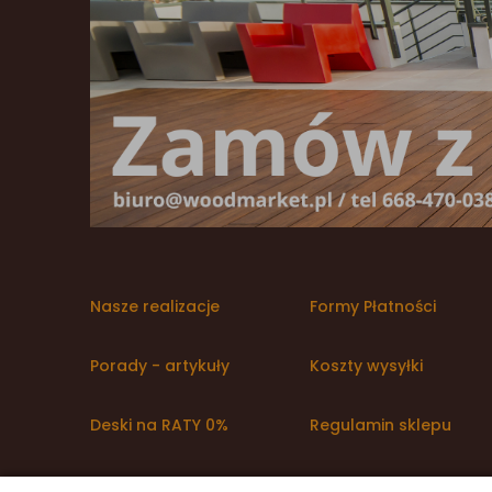
Nasze realizacje
Formy Płatności
Porady - artykuły
Koszty wysyłki
Deski na RATY 0%
Regulamin sklepu
Promocje WoodMarket
Polityka prywatności i