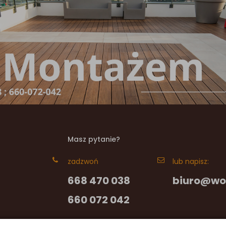
Masz pytanie?
zadzwoń
lub napisz:
668 470 038
biuro@wo
660 072 042