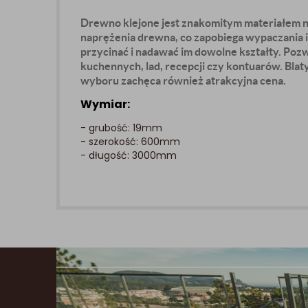
Drewno klejone jest znakomitym materiałem na 
naprężenia drewna, co zapobiega wypaczania i
przycinać i nadawać im dowolne kształty. Poz
kuchennych, lad, recepcji czy kontuarów. Blat
wyboru zachęca również atrakcyjna cena.
Wymiar:
- grubość: 19mm
- szerokość: 600mm
- długość: 3000mm