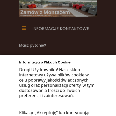
INFORMACJE KONTAKTOWE
Masz pytanie?
zadzwoń
Informacja o Plikach Cookie
668 470 038
Drogi Użytkowniku! Nasz sklep
internetowy używa plików cookie w
660 072 042
celu poprawy jakości świadczonych
usług oraz personalizacji oferty, w tym
lub napisz:
dostosowania treści do Twoich
preferencji i zainteresowań.
biuro@woodmarket.pl
Klikając „Akceptuję” lub kontynuując