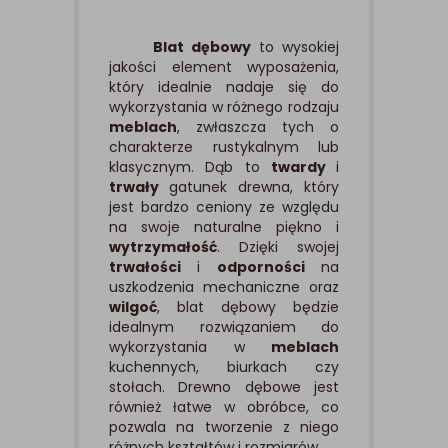
Blat dębowy
to wysokiej
jakości element wyposażenia,
który idealnie nadaje się do
wykorzystania w różnego rodzaju
meblach
, zwłaszcza tych o
charakterze rustykalnym lub
klasycznym. Dąb to
twardy
i
trwały
gatunek drewna, który
jest bardzo ceniony ze względu
na swoje naturalne piękno i
wytrzymałość
. Dzięki swojej
trwałości
i
odporności
na
uszkodzenia mechaniczne oraz
wilgoć
, blat dębowy będzie
idealnym rozwiązaniem do
wykorzystania w
meblach
kuchennych, biurkach czy
stołach. Drewno dębowe jest
również łatwe w obróbce, co
pozwala na tworzenie z niego
różnych kształtów i rozmiarów.