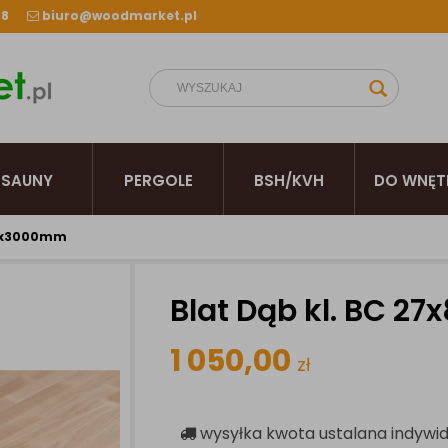
38
biuro@woodmarket.pl
SAUNY
PERGOLE
BSH/KVH
DO WNĘT
00x3000mm
Blat Dąb kl. BC 
1 050,00
zł
wysyłka
kwota ustalana indywid