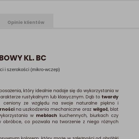
Opinie klientów
BOWY KL. BC
ści i szerokości (mikro-wczep)
posażenia, który idealnie nadaje się do wykorzystania w
harakterze rustykalnym lub klasycznym. Dąb to
twardy
o ceniony ze względu na swoje naturalne piękno i
rności
na uszkodzenia mechaniczne oraz
wilgoć
, blat
wykorzystania w
meblach
kuchennych, biurkach czy
w obróbce, co pozwala na tworzenie z niego różnych
ensywnym kolorem, który może w zależności od obróbki