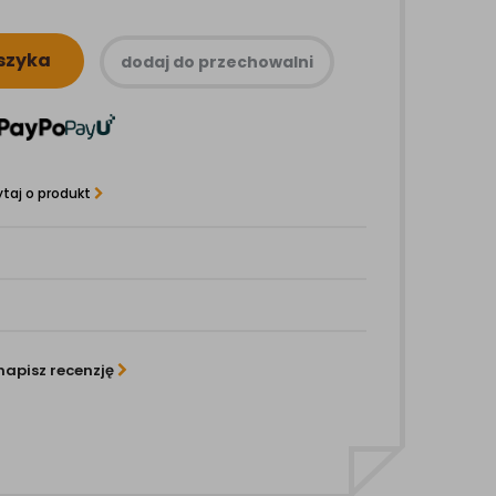
szyka
dodaj do przechowalni
taj o produkt
napisz recenzję