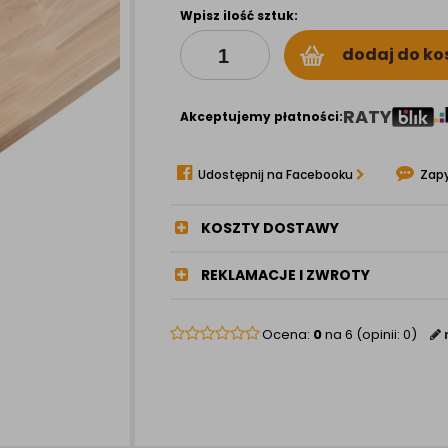
Wpisz ilość sztuk:
dodaj do ko
RATY
Akceptujemy płatności:
Udostępnij na Facebooku
Zapy
KOSZTY DOSTAWY
REKLAMACJE I ZWROTY
Ocena:
0
na 6 (opinii: 0)