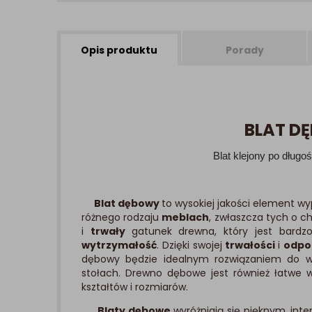
Opis produktu
Porady
BLAT DĘ
Blat klejony po długo
Blat dębowy
to wysokiej jakości element wy
różnego rodzaju
meblach
, zwłaszcza tych o c
i
trwały
gatunek drewna, który jest bardz
wytrzymałość
. Dzięki swojej
trwałości
i
odpo
dębowy będzie idealnym rozwiązaniem do 
stołach. Drewno dębowe jest również łatwe 
kształtów i rozmiarów.
Blaty dębowe
wyróżniają się pięknym, int