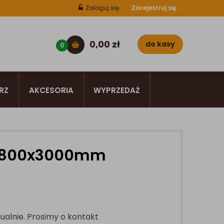
Zaloguj się
Zarejestruj się
0,00
zł
do kasy
0
RZ
AKCESORIA
WYPRZEDAŻ
27x800x3000mm
ualnie. Prosimy o kontakt