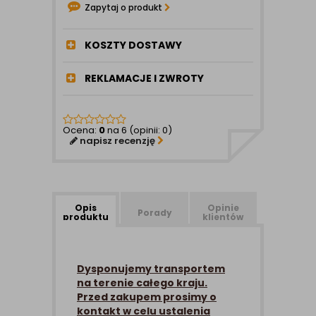
Zapytaj o produkt
KOSZTY DOSTAWY
REKLAMACJE I ZWROTY
Ocena:
0
na 6 (opinii: 0)
napisz recenzję
Opis
Opinie
Porady
produktu
klientów
Dysponujemy transportem
na terenie całego kraju.
Przed zakupem prosimy o
kontakt w celu ustalenia