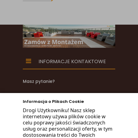
INFORMACJE KONTAKTOWE
Masz pytanie?
zadzwoń
Informacja o Plikach Cookie
668 470 038
Drogi Użytkowniku! Nasz sklep
internetowy używa plików cookie w
660 072 042
celu poprawy jakości świadczonych
usług oraz personalizacji oferty, w tym
lub napisz:
dostosowania treści do Twoich