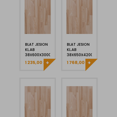
BLAT JESION
BLAT JESION
KL.AB
KL.AB
38X600X3000MM
38X650X4200MM
1 235,00
zł
1 768,00
zł