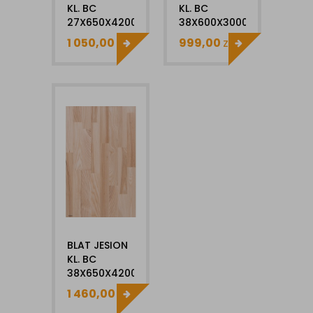
KL. BC
KL. BC
27X650X4200MM
38X600X3000MM
1 050,00
zł
999,00
zł
BLAT JESION
KL. BC
38X650X4200MM
1 460,00
zł