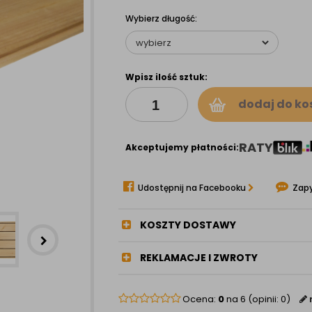
Wybierz długość:
Wpisz ilość sztuk:
dodaj do ko
RATY
Akceptujemy płatności:
Udostępnij na Facebooku
Zapy
KOSZTY DOSTAWY
REKLAMACJE I ZWROTY
Ocena:
0
na 6 (opinii: 0)