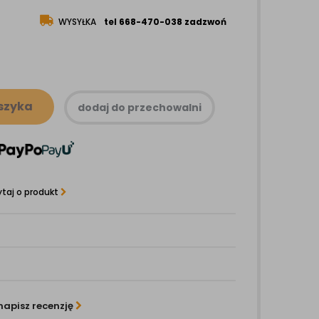
WYSYŁKA
tel 668-470-038 zadzwoń
szyka
dodaj do przechowalni
taj o produkt
napisz recenzję