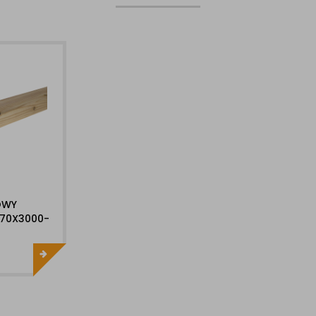
OWY
X70X3000-