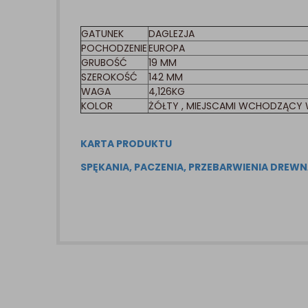
GATUNEK
DAGLEZJA
POCHODZENIE
EUROPA
GRUBOŚĆ
19 MM
SZEROKOŚĆ
142 MM
WAGA
4,126KG
KOLOR
ŻÓŁTY , MIEJSCAMI WCHODZĄCY 
KARTA PRODUKTU
SPĘKANIA, PACZENIA, PRZEBARWIENIA DREW