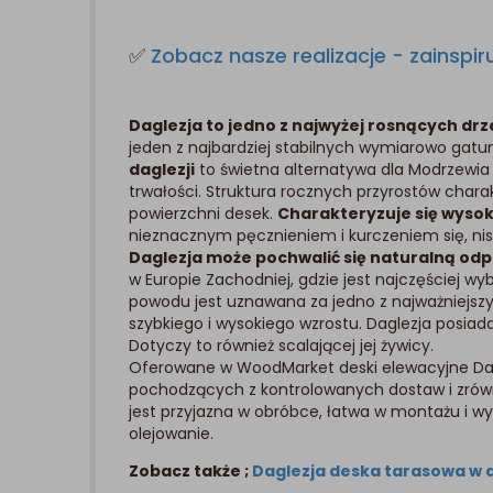
✅
Zobacz nasze realizacje - zainspiru
Daglezja to jedno z najwyżej rosnących dr
jeden z najbardziej stabilnych wymiarowo gatu
daglezji
to świetna alternatywa dla Modrzewia
trwałości. Struktura rocznych przyrostów char
powierzchni desek.
Charakteryzuje się wysok
nieznacznym pęcznieniem i kurczeniem się, nisk
Daglezja może pochwalić się naturalną od
w Europie Zachodniej, gdzie jest najczęściej wy
powodu jest uznawana za jedno z najważniejszy
szybkiego i wysokiego wzrostu. Daglezja posiada
Dotyczy to również scalającej jej żywicy.
Oferowane w WoodMarket deski elewacyjne Dag
pochodzących z kontrolowanych dostaw i zrówn
jest przyjazna w obróbce, łatwa w montażu i w
olejowanie.
Zobacz także ;
Daglezja deska tarasowa w a