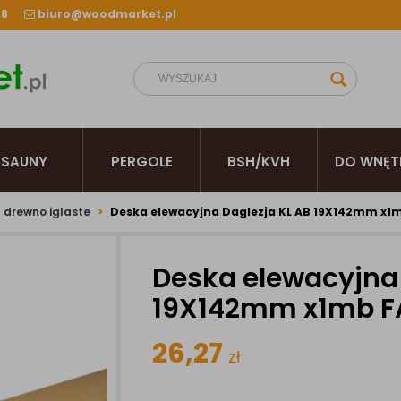
38
biuro@woodmarket.pl
SAUNY
PERGOLE
BSH/KVH
DO WNĘT
 drewno iglaste
Deska elewacyjna Daglezja KL AB 19X142mm x1
Deska elewacyjna 
19X142mm x1mb F
26,27
zł