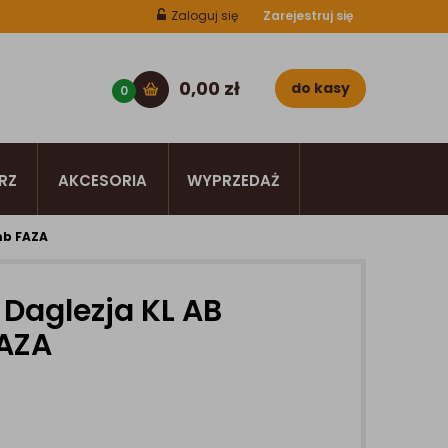
Zaloguj się
Zarejestruj się
0,00
zł
do kasy
0
RZ
AKCESORIA
WYPRZEDAŻ
mb FAZA
Daglezja KL AB
AZA