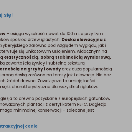
j się!
zew
– osiąga wysokość nawet do 100 m, a przy tym
nków spośród drzew iglastych.
Deska elewacyjna z
 Syberyjskiego zarówno pod względem wyglądu, jak i
akteryzuje się unikatowym usłojeniem, widocznym na
ą elastycznością, dobrą stabilnością wymiarową,
ą zawartością żywicy i subtelną teksturą.
pornością na grzyby i owady
oraz dużą popularnością
bieraną deską zarówno na tarasy jak i elewacje. Nie bez
ch źródeł drewna. Zawdzięcza to umiejętności
 sęki, charakterystyczne dla wszystkich iglaków.
lezja to drewno pozyskane z europejskich gatunków,
oważonych plantacji z certyfikatem PEFC. Daglezja
ymaga minimalnej konserwacji – zalecane jest
trakcyjnej cenie