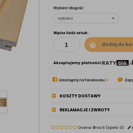
Wybierz długość:
Wpisz ilość sztuk:
dodaj do ko
RATY
Akceptujemy płatności:
Udostępnij na Facebooku
Zapy
KOSZTY DOSTAWY
REKLAMACJE I ZWROTY
Ocena:
0
na 6 (opinii: 0)