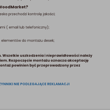
e WoodMarket?
ka przechodzi kontrolę jakości;
i ( email lub telefoniczny);
h elementów do montażu desek;
 Wszelkie uszkodzenia i nieprawidłowości należy
iem. Rozpoczęcie montażu oznacza akceptację
Montaż powinien być przeprowadzony przez
CZYNNIKI NIE PODLEGAJĄCE REKLAMACJI