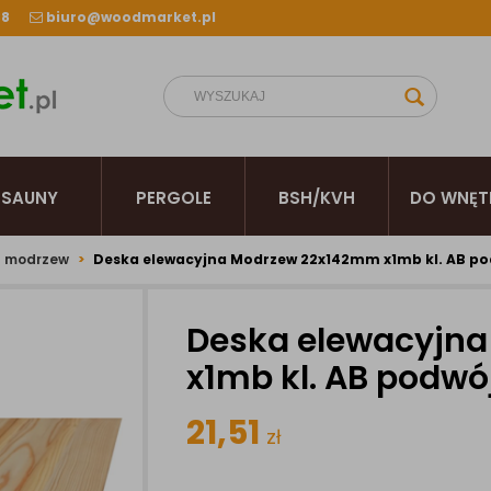
38
biuro@woodmarket.pl
SAUNY
PERGOLE
BSH/KVH
DO WNĘT
a modrzew
Deska elewacyjna Modrzew 22x142mm x1mb kl. AB p
Deska elewacyjn
x1mb kl. AB podw
21,51
zł