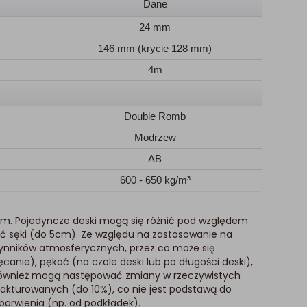
Dane
24 mm
146 mm (krycie 128 mm)
4m
Double Romb
Modrzew
AB
600 - 650 kg/m³
m. Pojedyncze deski mogą się różnić pod względem
rać sęki (do 5cm). Ze względu na zastosowanie na
ynników atmosferycznych, przez co może się
canie), pękać (na czole deski lub po długości deski),
k również mogą następować zmiany w rzeczywistych
kturowanych (do 10%), co nie jest podstawą do
barwienia (np. od podkładek).