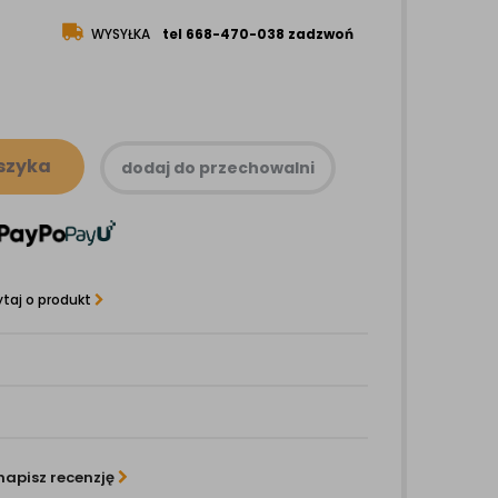
WYSYŁKA
tel 668-470-038 zadzwoń
szyka
dodaj do przechowalni
taj o produkt
napisz recenzję