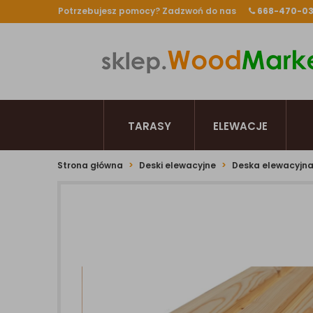
Potrzebujesz pomocy? Zadzwoń do nas
668-470-0
TARASY
ELEWACJE
Strona główna
Deski elewacyjne
Deska elewacyjn