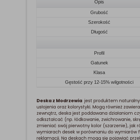
Opis
Grubość
Szerokość
Długość
Profil
Gatunek
Klasa
Gęstość przy 12-15% wilgotności
Deska z Modrzewia
jest produktem naturalny
usłojenia oraz kolorystyki. Mogą również zawie
zewnątrz, deska jest poddawana działaniom cz
odkształcać (np. łódkowanie, zwichrowanie, skrę
zmieniać swój pierwotny kolor (szarzenie), ja
wymiarach desek w porównaniu do wymiarów fa
reklamacji. Na deskach mogą się pojawiać prze