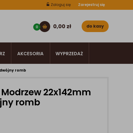
Zaloguj się
Zarejestruj się
0,00
zł
do kasy
0
RZ
AKCESORIA
WYPRZEDAŻ
odwójny romb
a Modrzew 22x142mm
ójny romb