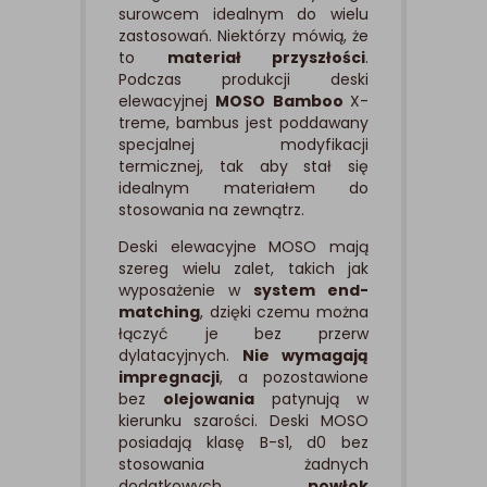
surowcem idealnym do wielu
zastosowań. Niektórzy mówią, że
to
materiał przyszłości
.
Podczas produkcji deski
elewacyjnej
MOSO Bamboo
X-
treme, bambus jest poddawany
specjalnej modyfikacji
termicznej, tak aby stał się
idealnym materiałem do
stosowania na zewnątrz.
Deski elewacyjne MOSO mają
szereg wielu zalet, takich jak
wyposażenie w
system end-
matching
, dzięki czemu można
łączyć je bez przerw
dylatacyjnych.
Nie wymagają
impregnacji
, a pozostawione
bez
olejowania
patynują w
kierunku szarości. Deski MOSO
posiadają klasę B-s1, d0 bez
stosowania żadnych
dodatkowych
powłok