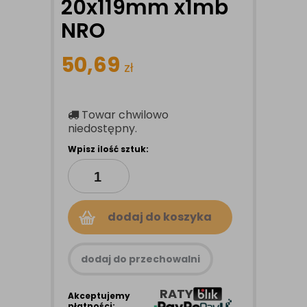
20x119mm x1mb
NRO
50,69
zł
Towar chwilowo
niedostępny.
Wpisz ilość sztuk:
dodaj do koszyka
dodaj do przechowalni
RATY
Akceptujemy
płatności: