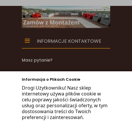
INFORMACJE KONTAKTOWE
Masz pytanie?
zadzwoń
Informacja o Plikach Cookie
668 470 038
Drogi Użytkowniku! Nasz sklep
internetowy używa plików cookie w
660 072 042
celu poprawy jakości świadczonych
usług oraz personalizacji oferty, w tym
lub napisz:
dostosowania treści do Twoich
preferencji i zainteresowań.
biuro@woodmarket.pl