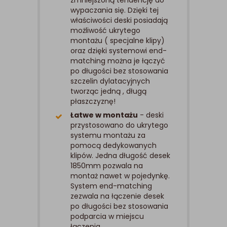
zmniejszoną tendencję do
wypaczania się. Dzięki tej
właściwości deski posiadają
możliwość ukrytego
montażu ( specjalne klipy)
oraz dzięki systemowi end-
matching można je łączyć
po długości bez stosowania
szczelin dylatacyjnych
tworząc jedną , długą
płaszczyznę!
Łatwe w montażu
- deski
przystosowano do ukrytego
systemu montażu za
pomocą dedykowanych
klipów. Jedna długość desek
1850mm pozwala na
montaż nawet w pojedynkę.
System end-matching
zezwala na łączenie desek
po długości bez stosowania
podparcia w miejscu
łączenia.