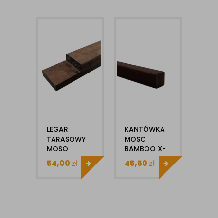
LEGAR
KANTÓWKA
TARASOWY
MOSO
MOSO
BAMBOO X-
BAMBOO X-
TREME
54,00
zł
45,50
zł
TREME
40X40MM
40X60X2400MM
X1MB NRO