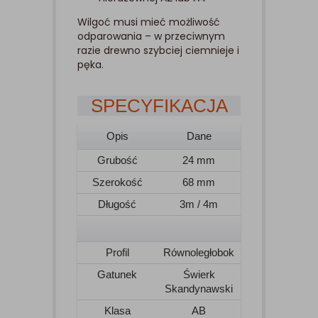
Wilgoć musi mieć możliwość
odparowania – w przeciwnym
razie drewno szybciej ciemnieje i
pęka.
SPECYFIKACJA
Opis
Dane
Grubość
24 mm
Szerokość
68 mm
Długość
3m / 4m
Profil
Równoległobok
Gatunek
Świerk
Skandynawski
Klasa
AB