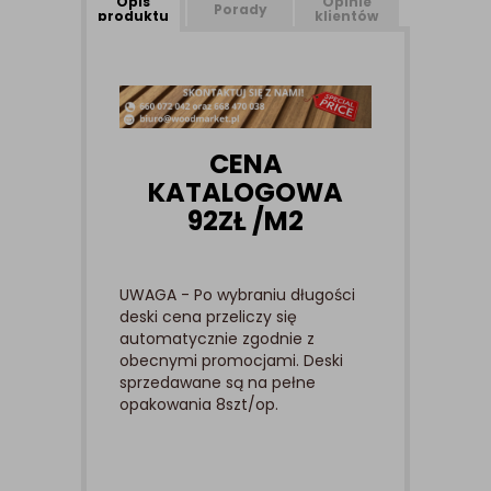
Opis
Opinie
Porady
produktu
klientów
CENA
KATALOGOWA
92ZŁ /M2
UWAGA - Po wybraniu długości
deski cena przeliczy się
automatycznie zgodnie z
obecnymi promocjami. Deski
sprzedawane są na pełne
opakowania 8szt/op.