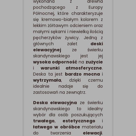
wykonana z drewna
pochodzącego z Europy
Północnej, które charakteryzuje
się kremowo-białym kolorem z
lekkim żółtawym odcieniem oraz
małymi sękami i niewielką ilością
pęcherzyków żywicy. Jedną z
głównych zalet
deski
elewacyjnej
ze świerku
skandynawskiego jest jej
wysoka odporność
na
zużycie
i
warunki atmosferyczne
.
Deska ta jest
bardzo mocna
i
wytrzymała
, dzięki czemu
idealnie nadaje się do
zastosowań na zewnątrz.
Deska elewacyjna
ze świerku
skandynawskiego to idealny
wybór dla osób poszukujących
trwałego
,
estetycznego
i
łatwego w obróbce
materiału
do
tworzenia
elewacji
.