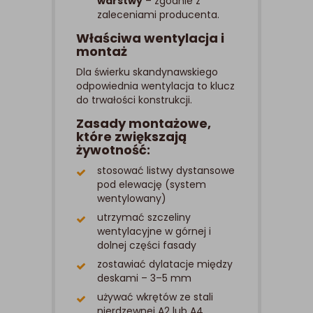
warstwy
– zgodnie z
zaleceniami producenta.
Właściwa wentylacja i
montaż
Dla świerku skandynawskiego
odpowiednia wentylacja to klucz
do trwałości konstrukcji.
Zasady montażowe,
które zwiększają
żywotność:
stosować listwy dystansowe
pod elewację (system
wentylowany)
utrzymać szczeliny
wentylacyjne w górnej i
dolnej części fasady
zostawiać dylatacje między
deskami – 3–5 mm
używać wkrętów ze stali
nierdzewnej A2 lub A4