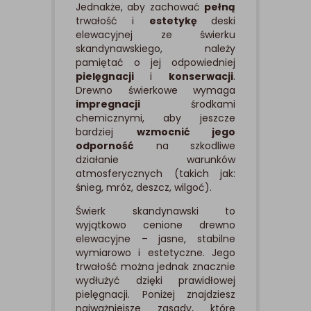
Jednakże, aby zachować
pełną
trwałość i
estetykę
deski
elewacyjnej ze świerku
skandynawskiego, należy
pamiętać o jej odpowiedniej
pielęgnacji
i
konserwacji
.
Drewno świerkowe wymaga
impregnacji
środkami
chemicznymi, aby jeszcze
bardziej
wzmocnić jego
odporność
na
szkodliwe
działanie
warunków
atmosferycznych (takich jak:
śnieg, mróz, deszcz, wilgoć).
Świerk skandynawski to
wyjątkowo cenione drewno
elewacyjne – jasne, stabilne
wymiarowo i estetyczne. Jego
trwałość można jednak znacznie
wydłużyć dzięki prawidłowej
pielęgnacji. Poniżej znajdziesz
najważniejsze zasady, które