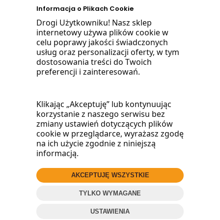
Informacja o Plikach Cookie
668 470 038
Drogi Użytkowniku! Nasz sklep
internetowy używa plików cookie w
660 072 042
celu poprawy jakości świadczonych
usług oraz personalizacji oferty, w tym
lub napisz:
dostosowania treści do Twoich
preferencji i zainteresowań.
biuro@woodmarket.pl
Klikając „Akceptuję” lub kontynuując
korzystanie z naszego serwisu bez
Facebook
zmiany ustawień dotyczących plików
cookie w przeglądarce, wyrażasz zgodę
na ich użycie zgodnie z niniejszą
informacją.
AKCEPTUJĘ WSZYSTKIE
© 2016
Wood
Market
.pl
TYLKO WYMAGANE
ZADZWOŃ
Projekt i oprogramowanie sklepu:
ebexo
USTAWIENIA