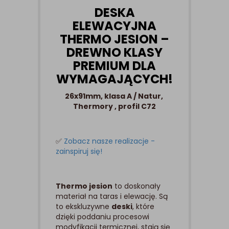
DESKA
ELEWACYJNA
THERMO JESION –
DREWNO KLASY
PREMIUM DLA
WYMAGAJĄCYCH!
26x91mm, klasa A / Natur,
Thermory , profil C72
✅
Zobacz nasze realizacje -
zainspiruj się!
Thermo jesion
to doskonały
materiał na taras i elewację. Są
to ekskluzywne
deski
, które
dzięki poddaniu procesowi
modyfikacji termicznej, stają się