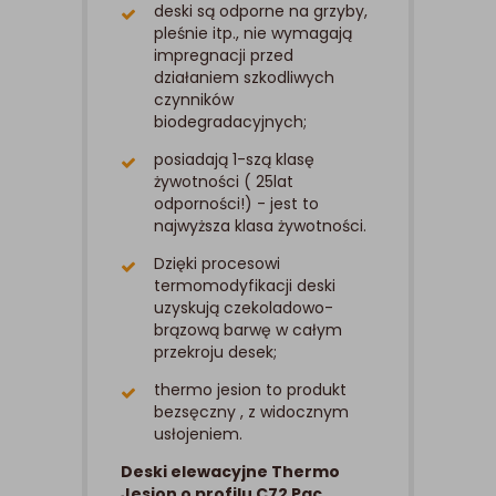
deski są odporne na grzyby,
pleśnie itp., nie wymagają
impregnacji przed
działaniem szkodliwych
czynników
biodegradacyjnych;
posiadają 1-szą klasę
żywotności ( 25lat
odporności!) - jest to
najwyższa klasa żywotności.
Dzięki procesowi
termomodyfikacji deski
uzyskują czekoladowo-
brązową barwę w całym
przekroju desek;
thermo jesion to produkt
bezsęczny , z widocznym
usłojeniem.
Deski elewacyjne Thermo
Jesion o profilu C72 Pac