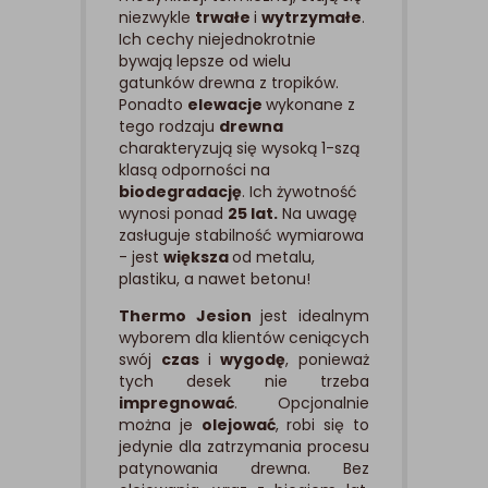
niezwykle
trwałe
i
wytrzymałe
.
Ich cechy niejednokrotnie
bywają lepsze od wielu
gatunków drewna z tropików.
Ponadto
elewacje
wykonane z
tego rodzaju
drewna
charakteryzują się wysoką 1-szą
klasą odporności na
biodegradację
. Ich żywotność
wynosi ponad
25 lat.
Na uwagę
zasługuje stabilność wymiarowa
- jest
większa
od metalu,
plastiku, a nawet betonu!
Thermo Jesion
jest idealnym
wyborem dla klientów ceniących
swój
czas
i
wygodę
, ponieważ
tych desek nie trzeba
impregnować
. Opcjonalnie
można je
olejować
, robi się to
jedynie dla zatrzymania procesu
patynowania drewna. Bez