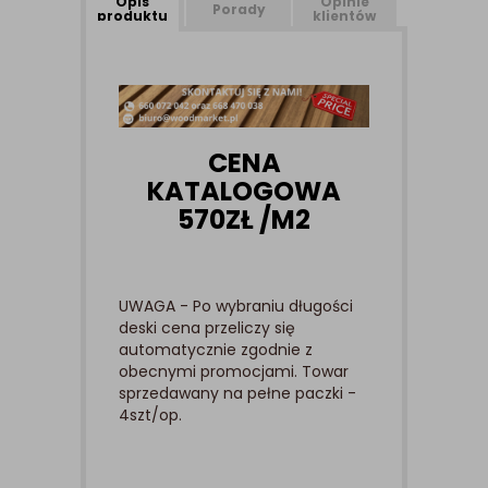
Opis
Opinie
Porady
produktu
klientów
CENA
KATALOGOWA
570
ZŁ /M2
UWAGA - Po wybraniu długości
deski cena przeliczy się
automatycznie zgodnie z
obecnymi promocjami. Towar
sprzedawany na pełne paczki -
4szt/op.