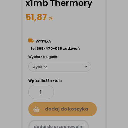
x1mb Thermory
51,87
zł
WYSYŁKA
tel 668-470-038 zadzwoń
Wybierz długość:
Wpisz ilość sztuk:
dodaj do koszyka
dodaj do przechowalni