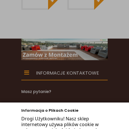
245
1MB
INFORMACJE KONTAKTOWE
Masz pytanie?
zadzwoń
Informacja o Plikach Cookie
668 470 038
Drogi Użytkowniku! Nasz sklep
internetowy używa plików cookie w
660 072 042