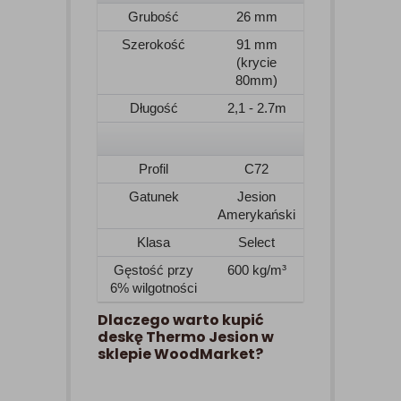
Grubość
26 mm
Szerokość
91 mm
(krycie
80mm)
Długość
2,1 - 2.7m
Profil
C72
Gatunek
Jesion
Amerykański
Klasa
Select
Gęstość przy
600 kg/m³
6% wilgotności
Dlaczego warto kupić
deskę Thermo Jesion w
sklepie WoodMarket?