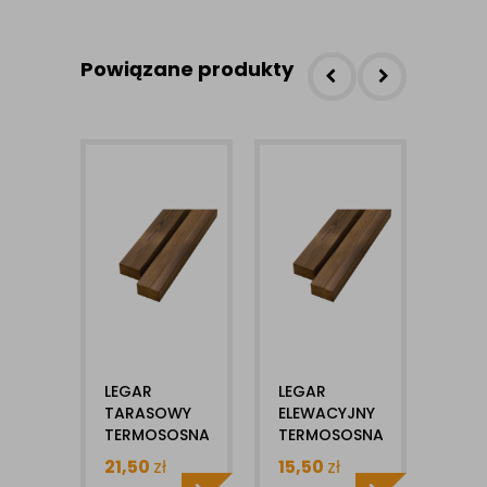
Powiązane produkty
LEGAR
LEGAR
OLE
TARASOWY
ELEWACYJNY
THE
TERMOSOSNA
TERMOSOSNA
REL
LUNAWOOD
THERMORY
2,5L
21,50
zł
15,50
zł
235
32X68MM
26X68MM