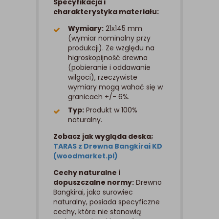
Specyfikacja i
charakterystyka materiału:
Wymiary:
21x145 mm
(wymiar nominalny przy
produkcji). Ze względu na
higroskopijność drewna
(pobieranie i oddawanie
wilgoci), rzeczywiste
wymiary mogą wahać się w
granicach +/- 6%.
Typ:
Produkt w 100%
naturalny.
Zobacz jak wygląda deska;
TARAS z Drewna Bangkirai KD
(woodmarket.pl)
Cechy naturalne i
dopuszczalne normy:
Drewno
Bangkirai, jako surowiec
naturalny, posiada specyficzne
cechy, które nie stanowią