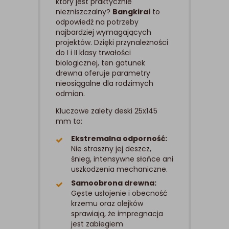
który jest praktycznie
niezniszczalny?
Bangkirai
to
odpowiedź na potrzeby
najbardziej wymagających
projektów. Dzięki przynależności
do I i II klasy trwałości
biologicznej, ten gatunek
drewna oferuje parametry
nieosiągalne dla rodzimych
odmian.
Kluczowe zalety deski 25x145
mm to:
Ekstremalna odporność:
Nie straszny jej deszcz,
śnieg, intensywne słońce ani
uszkodzenia mechaniczne.
Samoobrona drewna:
Gęste usłojenie i obecność
krzemu oraz olejków
sprawiają, że impregnacja
jest zabiegiem