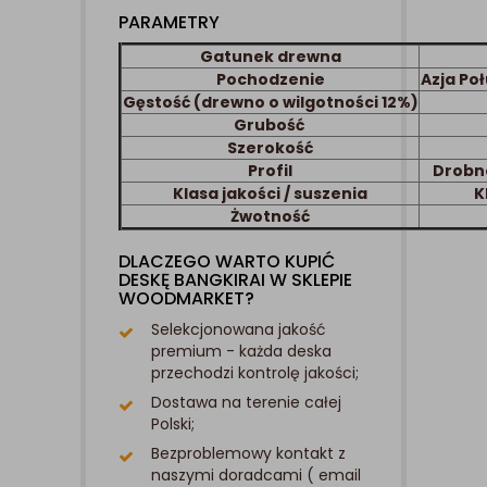
PARAMETRY
Gatunek drewna
Pochodzenie
Azja Po
Gęstość (drewno o wilgotności 12%)
Grubość
Szerokość
Profil
Drobno
Klasa jakości / suszenia
K
Żwotność
DLACZEGO WARTO KUPIĆ
DESKĘ BANGKIRAI W SKLEPIE
WOODMARKET?
Selekcjonowana jakość
premium - każda deska
przechodzi kontrolę jakości;
Dostawa na terenie całej
Polski;
Bezproblemowy kontakt z
naszymi doradcami ( email