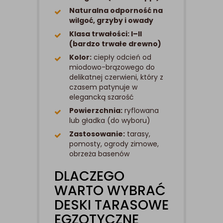
Naturalna odporność na
wilgoć, grzyby i owady
Klasa trwałości: I–II
(bardzo trwałe drewno)
Kolor:
ciepły odcień od
miodowo-brązowego do
delikatnej czerwieni, który z
czasem patynuje w
elegancką szarość
Powierzchnia:
ryflowana
lub gładka (do wyboru)
Zastosowanie:
tarasy,
pomosty, ogrody zimowe,
obrzeża basenów
DLACZEGO
WARTO WYBRAĆ
DESKI TARASOWE
EGZOTYCZNE