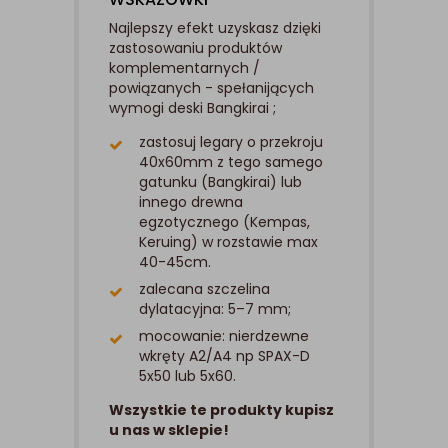
Najlepszy efekt uzyskasz dzięki
zastosowaniu produktów
komplementarnych /
powiązanych - spełanijących
wymogi deski Bangkirai ;
zastosuj legary o przekroju
40x60mm z tego samego
gatunku (Bangkirai) lub
innego drewna
egzotycznego (Kempas,
Keruing) w rozstawie max
40-45cm.
zalecana szczelina
dylatacyjna: 5–7 mm;
mocowanie: nierdzewne
wkręty A2/A4 np SPAX-D
5x50 lub 5x60.
Wszystkie te produkty kupisz
u nas w sklepie!