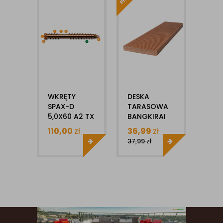
WKRĘTY
DESKA
PRÓ
SPAX-D
TARASOWA
DESK
5,0X60 A2 TX
BANGKIRAI
EGZ
STARE ZŁOTO
EGZOTYCZNA
NA 
110,00
zł
36,99
zł
15,
(100)
21X145MM X
37,99
zł
19,9
1MB
RYFLOWANA