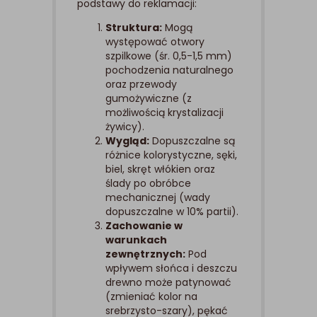
podstawy do reklamacji:
Struktura:
Mogą
występować otwory
szpilkowe (śr. 0,5-1,5 mm)
pochodzenia naturalnego
oraz przewody
gumożywiczne (z
możliwością krystalizacji
żywicy).
Wygląd:
Dopuszczalne są
różnice kolorystyczne, sęki,
biel, skręt włókien oraz
ślady po obróbce
mechanicznej (wady
dopuszczalne w 10% partii).
Zachowanie w
warunkach
zewnętrznych:
Pod
wpływem słońca i deszczu
drewno może patynować
(zmieniać kolor na
srebrzysto-szary), pękać