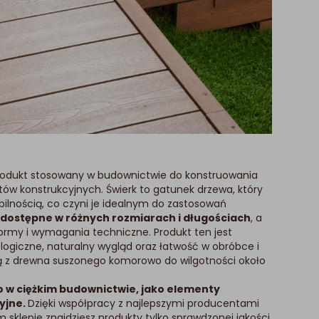
rodukt stosowany w budownictwie do konstruowania
ów konstrukcyjnych. Świerk to gatunek drzewa, który
bilnością, co czyni je idealnym do zastosowań
 dostępne w różnych rozmiarach i długościach
, a
ormy i wymagania techniczne. Produkt ten jest
logiczne, naturalny wygląd oraz łatwość w obróbce i
 z drewna suszonego komorowo do wilgotności około
 w ciężkim budownictwie, jako elementy
yjne.
Dzięki współpracy z najlepszymi producentami
 sklepie znajdziesz produkty tylko sprawdzonej jakości.