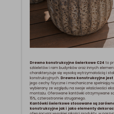
Drewno konstrukcyjne świerkowe C24
to p
szkieletów i ram budynków oraz innych element
charakteryzuje się wysoką wytrzymałością i sta
konstrukcyjnych.
Drewno konstrukcyjne jest
jego cechy fizyczne i mechaniczne spełniają n
wybierany ze względu na swoje właściwości eko
montażu. Oferowane kantówki otrzymywane są
15%, czterostronnie struganego.
Kantówki świerkowe stosowane są zarówno
konstrukcyjne jak i jako elementy dekorac
oferującymi wysokiej jakości produkty, w naszym