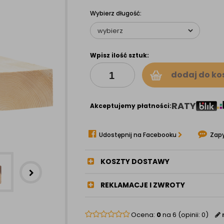
Wybierz długość:
Wpisz ilość sztuk:
dodaj do ko
RATY
Akceptujemy płatności:
Udostępnij na Facebooku
Zapy
KOSZTY DOSTAWY
REKLAMACJE I ZWROTY
Ocena:
0
na 6 (opinii: 0)