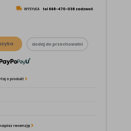
WYSYŁKA
tel 668-470-038 zadzwoń
szyka
dodaj do przechowalni
taj o produkt
napisz recenzję