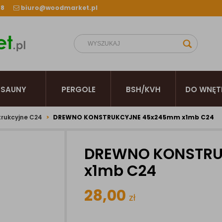
38
biuro@woodmarket.pl
SAUNY
PERGOLE
BSH/KVH
DO WNĘT
rukcyjne C24
DREWNO KONSTRUKCYJNE 45x245mm x1mb C24
DREWNO KONSTR
x1mb C24
28,00
zł