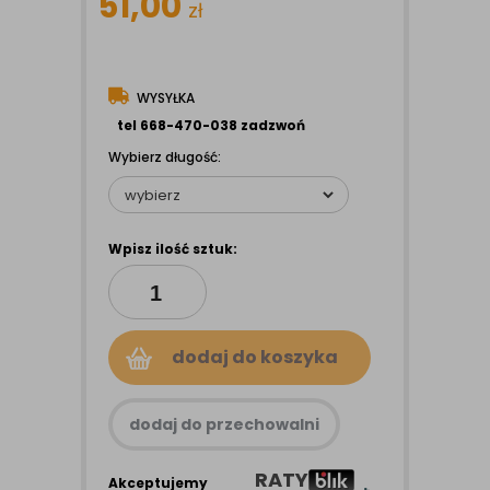
51,00
zł
WYSYŁKA
tel 668-470-038 zadzwoń
Wybierz długość:
Wpisz ilość sztuk:
dodaj do koszyka
dodaj do przechowalni
RATY
Akceptujemy