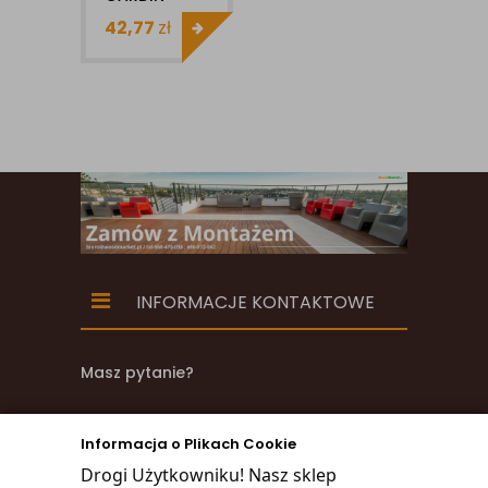
DECO X
42,77
zł
KOMPOZYTOWA
22X145MM X
1MB
SZCZOTKOWANA
INFORMACJE KONTAKTOWE
Masz pytanie?
zadzwoń
Informacja o Plikach Cookie
668 470 038
Drogi Użytkowniku! Nasz sklep