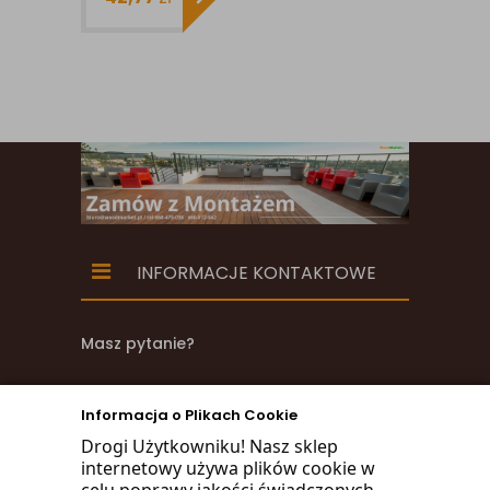
KOMPOZYTOWA
22X145MM X
1MB
SZCZOTKOWANA
INFORMACJE KONTAKTOWE
Masz pytanie?
zadzwoń
Informacja o Plikach Cookie
668 470 038
Drogi Użytkowniku! Nasz sklep
internetowy używa plików cookie w
660 072 042