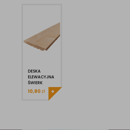
DESKA
ELEWACYJNA
ŚWIERK
SKANDYNAWSKI
10,80
zł
20X146MM
X1MB KL AB
ZETKA