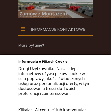
INFORMACJE KONTAKTOWE
Masz pytanie?
zadzwoń
Informacja o Plikach Cookie
668 470 038
Drogi Użytkowniku! Nasz sklep
internetowy używa plików cookie w
660 072 042
celu poprawy jakości świadczonych
usług oraz personalizacji oferty, w tym
lub napisz:
dostosowania treści do Twoich
preferencji i zainteresowań.
biuro@woodmarket.pl
Klikając „Akceptuję” lub kontynuując