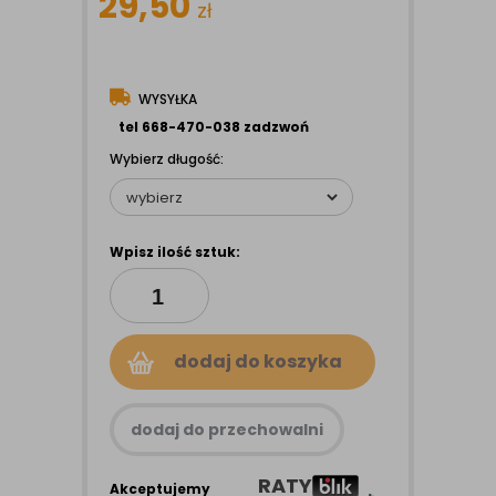
29,50
zł
WYSYŁKA
tel 668-470-038 zadzwoń
Wybierz długość:
Wpisz ilość sztuk:
dodaj do koszyka
dodaj do przechowalni
RATY
Akceptujemy