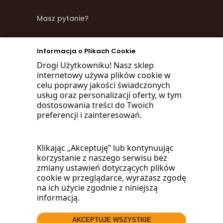
Masz pytanie?
zadzwoń
Informacja o Plikach Cookie
668 470 038
Drogi Użytkowniku! Nasz sklep
internetowy używa plików cookie w
660 072 042
celu poprawy jakości świadczonych
usług oraz personalizacji oferty, w tym
lub napisz:
dostosowania treści do Twoich
preferencji i zainteresowań.
biuro@woodmarket.pl
Klikając „Akceptuję” lub kontynuując
korzystanie z naszego serwisu bez
Facebook
zmiany ustawień dotyczących plików
cookie w przeglądarce, wyrażasz zgodę
na ich użycie zgodnie z niniejszą
informacją.
AKCEPTUJĘ WSZYSTKIE