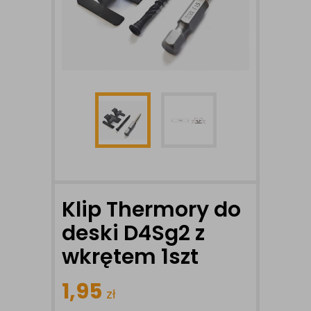
Klip Thermory do
deski D4Sg2 z
wkrętem 1szt
1,95
zł