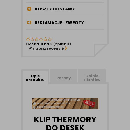
KOSZTY DOSTAWY
REKLAMACJE I ZWROTY
Ocena:
0
na 6 (opinii: 0)
napisz recenzję
Opis
Opinie
Porady
produktu
klientów
KLIP THERMORY
DO DESEK