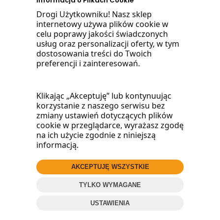
Informacja o Plikach Cookie
668 470 038
Drogi Użytkowniku! Nasz sklep
internetowy używa plików cookie w
660 072 042
celu poprawy jakości świadczonych
usług oraz personalizacji oferty, w tym
lub napisz:
dostosowania treści do Twoich
preferencji i zainteresowań.
biuro@woodmarket.pl
Klikając „Akceptuję” lub kontynuując
korzystanie z naszego serwisu bez
Facebook
zmiany ustawień dotyczących plików
cookie w przeglądarce, wyrażasz zgodę
na ich użycie zgodnie z niniejszą
informacją.
AKCEPTUJĘ WSZYSTKIE
© 2016
Wood
Market
.pl
TYLKO WYMAGANE
ZADZWOŃ
Projekt i oprogramowanie sklepu:
ebexo
USTAWIENIA