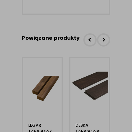
Powiązane produkty
LEGAR
DESKA
LEG
TARASOWY
TARASOWA
TAR