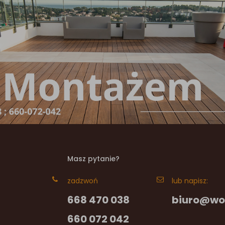
Masz pytanie?
zadzwoń
lub napisz:
668 470 038
biuro@wo
660 072 042