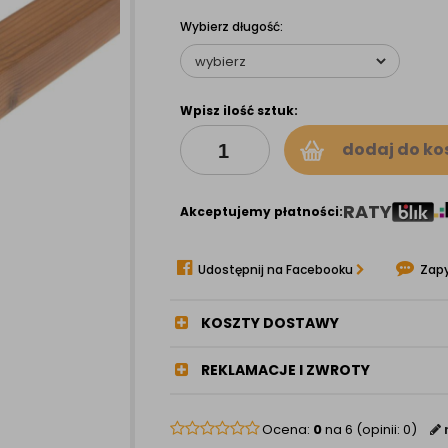
Wybierz długość:
Wpisz ilość sztuk:
dodaj do ko
RATY
Akceptujemy płatności:
Udostępnij na Facebooku
Zapy
KOSZTY DOSTAWY
REKLAMACJE I ZWROTY
Ocena:
0
na 6 (opinii: 0)