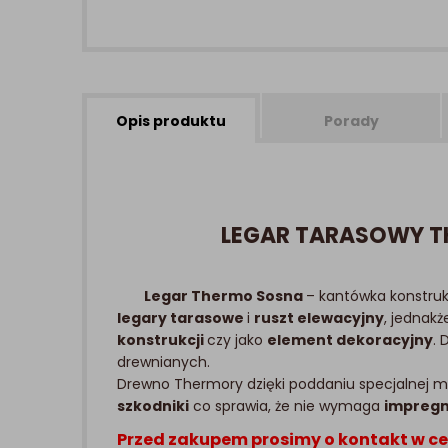
Opis produktu
Porady
LEGAR TARASOWY T
Legar Thermo Sosna
– kantówka konstruk
legary tarasowe
i
ruszt elewacyjny
, jednak
konstrukcji
czy jako
element dekoracyjny
. 
drewnianych.
Drewno Thermory dzięki poddaniu specjalnej mo
szkodniki
co sprawia, że nie wymaga
impregn
Przed zakupem prosimy o kontakt w ce