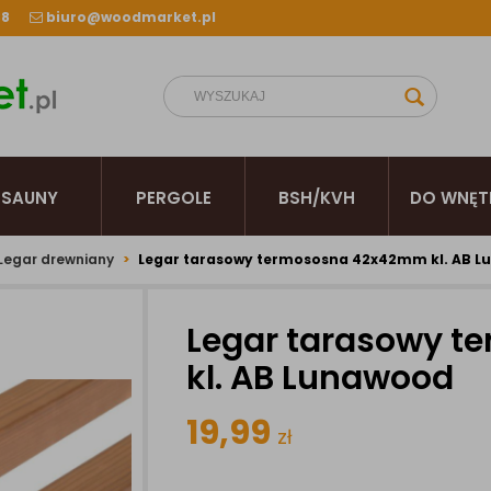
38
biuro@woodmarket.pl
SAUNY
PERGOLE
BSH/KVH
DO WNĘT
Legar drewniany
Legar tarasowy termososna 42x42mm kl. AB 
Legar tarasowy 
kl. AB Lunawood
19,99
zł