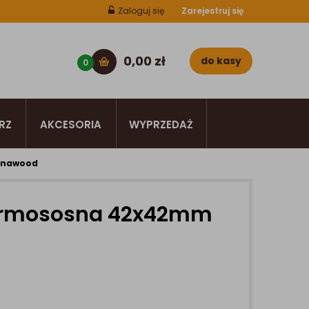
Zaloguj się
Zarejestruj się
0,00
zł
do kasy
0
RZ
AKCESORIA
WYPRZEDAŻ
Lunawood
termososna 42x42mm