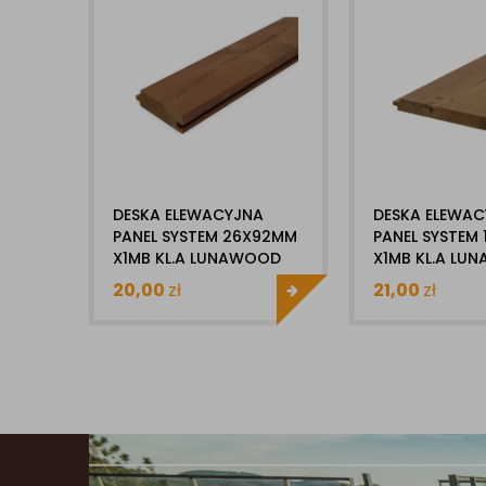
DESKA ELEWACYJNA
DESKA ELEWA
PANEL SYSTEM 26X92MM
PANEL SYSTEM 
X1MB KL.A LUNAWOOD
X1MB KL.A LU
THERMO SOSNA
THERMO SOSN
20,00
zł
21,00
zł