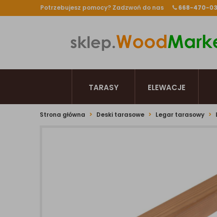
Potrzebujesz pomocy? Zadzwoń do nas
668-470-0
TARASY
ELEWACJE
Strona główna
Deski tarasowe
Legar tarasowy