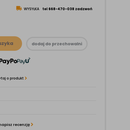
WYSYŁKA
tel 668-470-038 zadzwoń
szyka
dodaj do przechowalni
taj o produkt
napisz recenzję