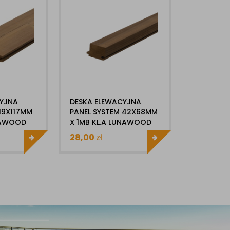
CYJNA
DESKA ELEWACYJNA
19X117MM
PANEL SYSTEM 42X68MM
NAWOOD
X 1MB KL.A LUNAWOOD
A
THERMO SOSNA
28,00
zł