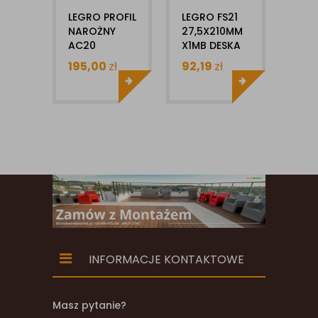
LEGRO PROFIL
LEGRO FS21
LEG
NAROŻNY
27,5X210MM
LIS
AC20
X1MB DESKA
PŁA
100X40X3600MM
ELEWACYJNA
10X
195,00
zł
92,19
zł
29,
1SZT
KOMPOZYTOWA
INFORMACJE KONTAKTOWE
Masz pytanie?