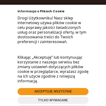
zadzwoń
Informacja o Plikach Cookie
668 470 038
Drogi Użytkowniku! Nasz sklep
internetowy używa plików cookie w
660 072 042
celu poprawy jakości świadczonych
usług oraz personalizacji oferty, w tym
lub napisz:
dostosowania treści do Twoich
preferencji i zainteresowań.
biuro@woodmarket.pl
Klikając „Akceptuję” lub kontynuując
korzystanie z naszego serwisu bez
Facebook
zmiany ustawień dotyczących plików
cookie w przeglądarce, wyrażasz zgodę
na ich użycie zgodnie z niniejszą
informacją.
AKCEPTUJĘ WSZYSTKIE
© 2016
Wood
Market
.pl
TYLKO WYMAGANE
ZADZWOŃ