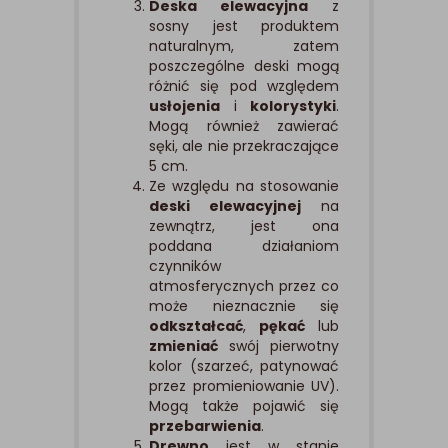
Deska elewacyjna
z
sosny jest produktem
naturalnym, zatem
poszczególne deski mogą
różnić się pod względem
usłojenia
i
kolorystyki
.
Mogą również zawierać
sęki, ale nie przekraczające
5 cm.
Ze względu na stosowanie
deski elewacyjnej
na
zewnątrz, jest ona
poddana działaniom
czynników
atmosferycznych przez co
może nieznacznie się
odkształcać
,
pękać
lub
zmieniać
swój pierwotny
kolor (szarzeć, patynować
przez promieniowanie UV).
Mogą także pojawić się
przebarwienia
.
Drewno
jest w stanie