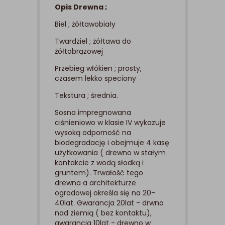
Opis Drewna ;
Biel ; żółtawobiały
Twardziel ; żółtawa do
żółtobrązowej
Przebieg włókien ; prosty,
czasem lekko speciony
Tekstura ; średnia.
Sosna impregnowana
ciśnieniowo w klasie IV wykazuje
wysoką odporność na
biodegradację i obejmuje 4 kasę
użytkowania ( drewno w stałym
kontakcie z wodą słodką i
gruntem). Trwałość tego
drewna a architekturze
ogrodowej określa się na 20-
40lat. Gwarancja 20lat - drwno
nad ziemią ( bez kontaktu),
gwarancja 10lat - drewno w