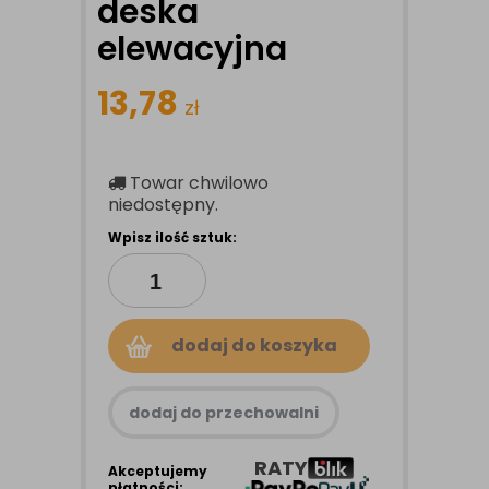
deska
elewacyjna
13,78
zł
Towar chwilowo
niedostępny.
Wpisz ilość sztuk:
dodaj do koszyka
dodaj do przechowalni
RATY
Akceptujemy
płatności: