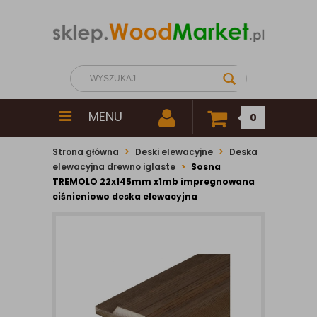
MENU
0
Strona główna
Deski elewacyjne
Deska
elewacyjna drewno iglaste
Sosna
TREMOLO 22x145mm x1mb impregnowana
ciśnieniowo deska elewacyjna