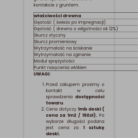
kontakcie z gruntem.
właściwości drewna
Gęstość ( świeżo po impregnacji)
Gęstość ( drewno o wilgotności ok 12%)
Skurcz styczny
Skurcz promieniowy
Wytrzymałość na ściskanie
Wytrzymałość na zginanie
Moduł sprężystości
Punkt nasycenia włókien
UWAGI:
Przed zakupem prosimy o
kontakt w celu
sprawdzenia
dostępności
towaru
.
Cena dotyczy
1mb deski (
cena za 1m2 / 150zł).
Po
wyborze długości podana
jest cena za
1 sztukę
deski.