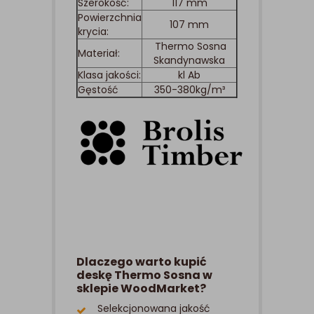
Szerokość:
117 mm
Powierzchnia
107 mm
krycia:
Thermo Sosna
Materiał:
Skandynawska
Klasa jakości:
kl Ab
Gęstość
350-380kg/m³
Dlaczego warto kupić
deskę Thermo Sosna w
sklepie WoodMarket?
Selekcjonowana jakość