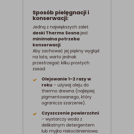
Sposób pielęgnacji i
konserwacji:
Jedną z największych zalet
deski Thermo Sosna
jest
minimalna potrzeba
konserwacji
.
Aby zachować jej piękny wygląd
na lata, warto jednak
przestrzegać kilku prostych
zasad:
Olejowanie 1–2 razy w
roku
– używaj oleju do
thermo drewna (najlepiej
pigmentowanego, który
ogranicza szarzenie).
Czyszczenie powierzchni
– wystarczy woda z
delikatnym detergentem
lub myjka niskociśnieniowa.