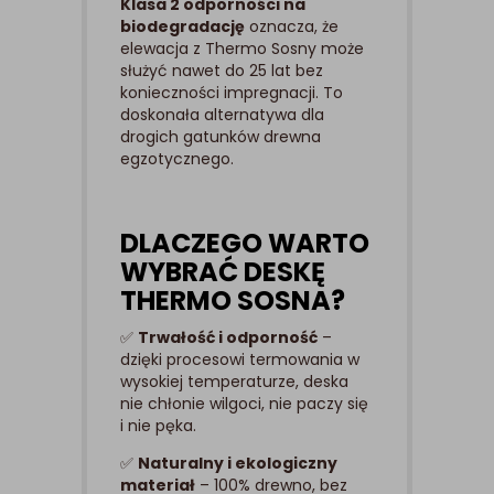
Klasa 2 odporności na
biodegradację
oznacza, że
elewacja z Thermo Sosny może
służyć nawet do 25 lat bez
konieczności impregnacji. To
doskonała alternatywa dla
drogich gatunków drewna
egzotycznego.
DLACZEGO WARTO
WYBRAĆ DESKĘ
THERMO SOSNA?
✅
Trwałość i odporność
–
dzięki procesowi termowania w
wysokiej temperaturze, deska
nie chłonie wilgoci, nie paczy się
i nie pęka.
✅
Naturalny i ekologiczny
materiał
– 100% drewno, bez