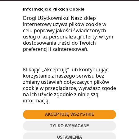
zadzwoń
Informacja o Plikach Cookie
668 470 038
Drogi Użytkowniku! Nasz sklep
internetowy używa plików cookie w
660 072 042
celu poprawy jakości świadczonych
usług oraz personalizacji oferty, w tym
lub napisz:
dostosowania treści do Twoich
preferencji i zainteresowań.
biuro@woodmarket.pl
Klikając „Akceptuję” lub kontynuując
korzystanie z naszego serwisu bez
Facebook
zmiany ustawień dotyczących plików
cookie w przeglądarce, wyrażasz zgodę
na ich użycie zgodnie z niniejszą
informacją.
AKCEPTUJĘ WSZYSTKIE
© 2016
Wood
Market
.pl
TYLKO WYMAGANE
ZADZWOŃ
Projekt i oprogramowanie sklepu:
ebexo
USTAWIENIA