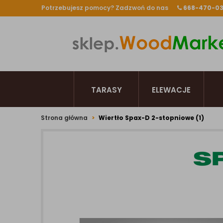
Potrzebujesz pomocy? Zadzwoń do nas
668-470-0
TARASY
ELEWACJE
Strona główna
Wiertło Spax-D 2-stopniowe (1)