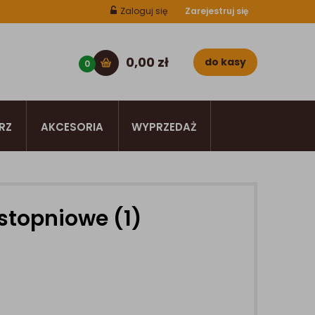
Zaloguj się
Zarejestruj się
0,00
zł
do kasy
0
RZ
AKCESORIA
WYPRZEDAŻ
stopniowe (1)