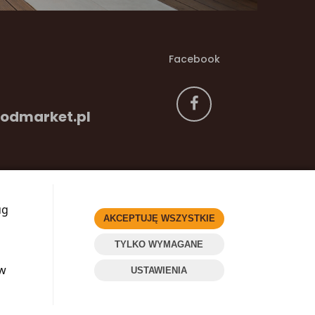
Facebook
odmarket.pl
ug
AKCEPTUJĘ WSZYSTKIE
TYLKO WYMAGANE
ów
USTAWIENIA
ZADZWOŃ