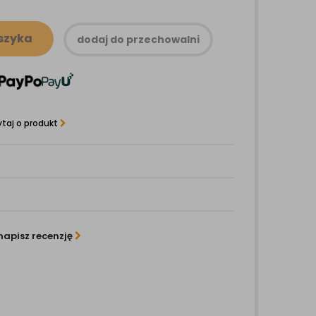
szyka
dodaj do przechowalni
taj o produkt
napisz recenzję