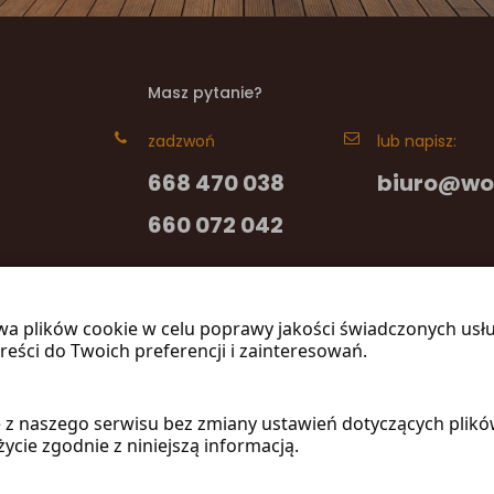
Masz pytanie?
zadzwoń
lub napisz:
668 470 038
biuro@wo
660 072 042
wa plików cookie w celu poprawy jakości świadczonych usł
reści do Twoich preferencji i zainteresowań.
ie z naszego serwisu bez zmiany ustawień dotyczących plik
ycie zgodnie z niniejszą informacją.