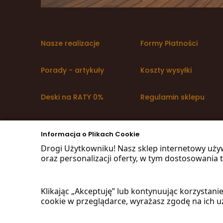
Nasze realizacje
Formy Płatności
Porady - artykuły
Koszty wysyłki
Deski na RATY 0%
Regulamin sklepu
Promocje WoodMarket
Polityka prywatności i
RODO
Informacja o Plikach Cookie
Drogi Użytkowniku! Nasz sklep internetowy uży
oraz personalizacji oferty, w tym dostosowania t
© 2016
Wood
Market
.pl
Klikając „Akceptuję” lub kontynuując korzystan
Projekt i oprogramowanie sklepu:
ebexo
cookie w przeglądarce, wyrażasz zgodę na ich uż