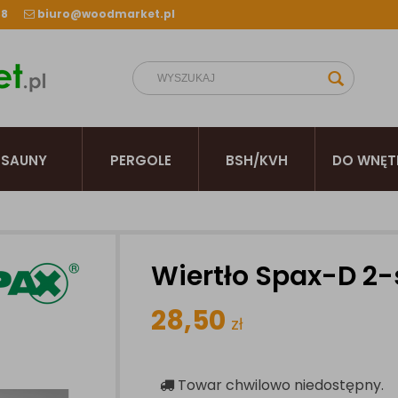
38
biuro@woodmarket.pl
SAUNY
PERGOLE
BSH/KVH
DO WNĘT
Wiertło Spax-D 2-
28,50
zł
Towar chwilowo niedostępny.