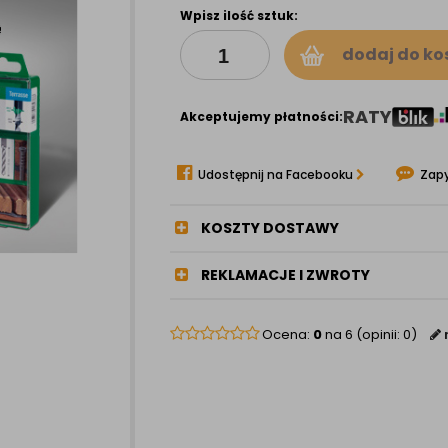
Wpisz ilość sztuk:
dodaj do ko
RATY
Akceptujemy płatności:
Udostępnij na Facebooku
Zapy
KOSZTY DOSTAWY
REKLAMACJE I ZWROTY
Ocena:
0
na 6 (opinii: 0)