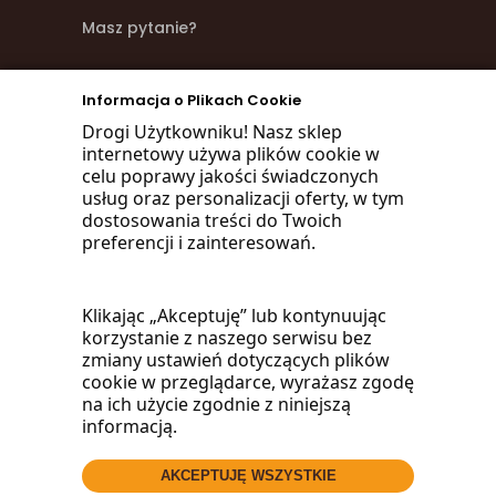
Masz pytanie?
zadzwoń
Informacja o Plikach Cookie
668 470 038
Drogi Użytkowniku! Nasz sklep
internetowy używa plików cookie w
660 072 042
celu poprawy jakości świadczonych
usług oraz personalizacji oferty, w tym
lub napisz:
dostosowania treści do Twoich
preferencji i zainteresowań.
biuro@woodmarket.pl
Klikając „Akceptuję” lub kontynuując
korzystanie z naszego serwisu bez
Facebook
zmiany ustawień dotyczących plików
cookie w przeglądarce, wyrażasz zgodę
na ich użycie zgodnie z niniejszą
informacją.
AKCEPTUJĘ WSZYSTKIE