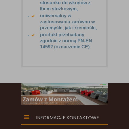
stosunku do wkrętów z
łbem stożkowym,
uniwersalny w
zastosowaniu zarówno w
przemyśle, jak i rzemiośle,
produkt przebadany
zgodnie z normą PN-EN
14592 (oznaczenie CE).
INFORMACJE KONTAKTOWE