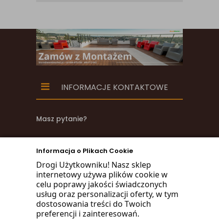
INFORMACJE KONTAKTOWE
Masz pytanie?
zadzwoń
Informacja o Plikach Cookie
668 470 038
Drogi Użytkowniku! Nasz sklep
internetowy używa plików cookie w
660 072 042
celu poprawy jakości świadczonych
usług oraz personalizacji oferty, w tym
lub napisz:
dostosowania treści do Twoich
preferencji i zainteresowań.