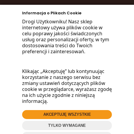
zadzwoń
Informacja o Plikach Cookie
668 470 038
Drogi Użytkowniku! Nasz sklep
internetowy używa plików cookie w
660 072 042
celu poprawy jakości świadczonych
usług oraz personalizacji oferty, w tym
lub napisz:
dostosowania treści do Twoich
preferencji i zainteresowań.
biuro@woodmarket.pl
Klikając „Akceptuję” lub kontynuując
korzystanie z naszego serwisu bez
Facebook
zmiany ustawień dotyczących plików
cookie w przeglądarce, wyrażasz zgodę
na ich użycie zgodnie z niniejszą
informacją.
AKCEPTUJĘ WSZYSTKIE
© 2016
Wood
Market
.pl
TYLKO WYMAGANE
ZADZWOŃ
Projekt i oprogramowanie sklepu:
ebexo