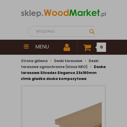
MENU
0
Strona główna
Deski tarasowe
Deski
tarasowe ogniochronne (klasa NRO)
Deska
tarasowa Silvadec Elegance 23x180mm
x1mb gładka deska kompozytowa