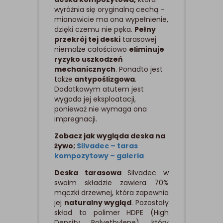
wyróżnia się oryginalną cechą –
mianowicie ma ona wypełnienie,
dzięki czemu nie pęka.
Pełny
przekrój tej deski
tarasowej
niemalże całościowo
eliminuje
ryzyko uszkodzeń
mechanicznych
. Ponadto jest
także
antypoślizgowa
.
Dodatkowym atutem jest
wygoda jej eksploatacji,
ponieważ nie wymaga ona
impregnacji.
Zobacz jak wygląda deska na
żywo;
Silvadec – taras
kompozytowy – galeria
Deska tarasowa
Silvadec w
swoim składzie zawiera 70%
mączki drzewnej, która zapewnia
jej
naturalny wygląd
. Pozostały
skład to polimer HDPE (High
Density Polyethylene), który