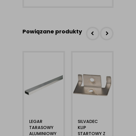
Powiązane produkty
LEGAR
SILVADEC
SIL
TARASOWY
KLIP
KLIP
ALUMINIOWY
STARTOWY Z
STA