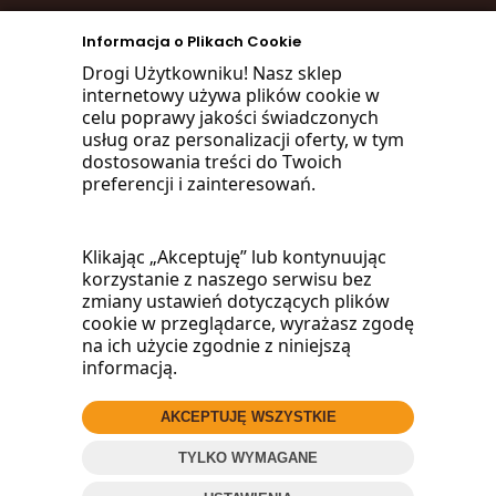
zadzwoń
Informacja o Plikach Cookie
668 470 038
Drogi Użytkowniku! Nasz sklep
internetowy używa plików cookie w
660 072 042
celu poprawy jakości świadczonych
usług oraz personalizacji oferty, w tym
lub napisz:
dostosowania treści do Twoich
preferencji i zainteresowań.
biuro@woodmarket.pl
Klikając „Akceptuję” lub kontynuując
korzystanie z naszego serwisu bez
Facebook
zmiany ustawień dotyczących plików
cookie w przeglądarce, wyrażasz zgodę
na ich użycie zgodnie z niniejszą
informacją.
AKCEPTUJĘ WSZYSTKIE
© 2016
Wood
Market
.pl
TYLKO WYMAGANE
ZADZWOŃ
Projekt i oprogramowanie sklepu:
ebexo