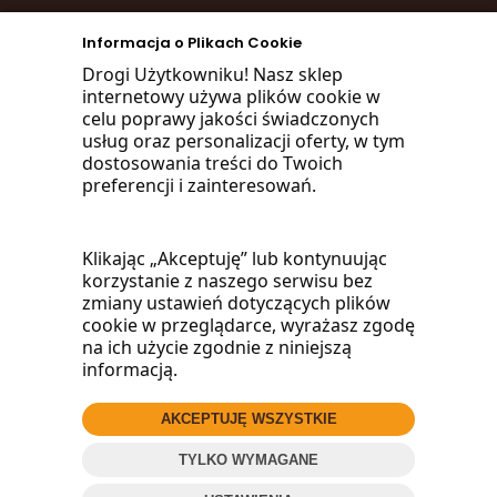
zadzwoń
Informacja o Plikach Cookie
668 470 038
Drogi Użytkowniku! Nasz sklep
internetowy używa plików cookie w
660 072 042
celu poprawy jakości świadczonych
usług oraz personalizacji oferty, w tym
lub napisz:
dostosowania treści do Twoich
preferencji i zainteresowań.
biuro@woodmarket.pl
Klikając „Akceptuję” lub kontynuując
korzystanie z naszego serwisu bez
Facebook
zmiany ustawień dotyczących plików
cookie w przeglądarce, wyrażasz zgodę
na ich użycie zgodnie z niniejszą
informacją.
AKCEPTUJĘ WSZYSTKIE
© 2016
Wood
Market
.pl
TYLKO WYMAGANE
ZADZWOŃ
Projekt i oprogramowanie sklepu:
ebexo