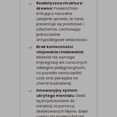
Realistyczna struktura
drewna:
Powierzchnia
imitująca naturalne
usłojenie sprawia, że taras
prezentuje się prestiżowo i
szlachetnie, zachowując
jednocześnie
antypoślizgowe właściwości.
Brak konieczności
olejowania i malowania:
Materiał nie wymaga
impregnacji ani corocznych
zabiegów pielęgnacyjnych,
co pozwala zaoszczędzić
czas oraz pieniądze na
chemii budowlanej.
Innowacyjny system
ukrytego montażu:
Deski
są przystosowane do
instalacji za pomocą
dedykowanych klipów, dzięki
czemu na powierzchni nie