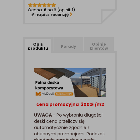
Ocena:
6
na 6 (opinii: 1)
napisz recenzję
Opis
Opinie
Porady
produktu
klientów
cena promocyjna 300zł /m2
UWAGA -
Po wybraniu długości
deski cena przeliczy się
automatycznie zgodnie z
obecnymi promocjami. Podczas
składania zamówienia podaj