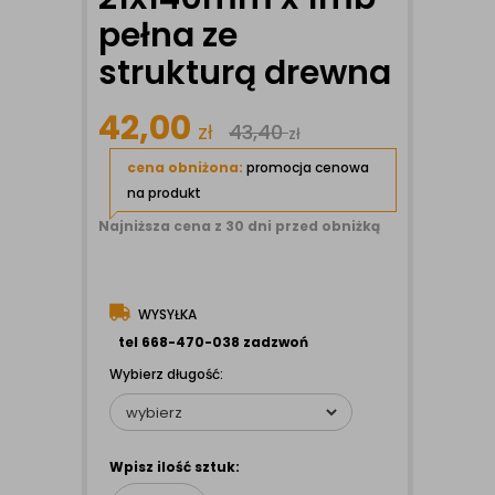
pełna ze
strukturą drewna
42,00
zł
43,40
zł
cena obniżona:
promocja cenowa
na produkt
Najniższa cena z 30 dni przed obniżką
WYSYŁKA
tel 668-470-038 zadzwoń
Wybierz długość:
Wpisz ilość sztuk: