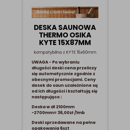
DESKA SAUNOWA
THERMO OSIKA
KYTE 15X87MM
kompatybilna z KYTE 15x60mm
UWAGA - Po wybraniu
długości deski cena przeliczy
się automatycznie zgodnie z
obecnymi promocjami. Ceny
desek do saun uzależnione są
od ich długości i kształtują się
następująco ;
Deska w dł 2100mm
-2700mm= 36,00zł /1mb
Deski sprzedawane na pełne
opakowania 6szt