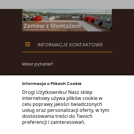
INFORMACJE KONTAKTOWE
Masz pytanie?
zadzwoń
Informacja o Plikach Cookie
668 470 038
Drogi Użytkowniku! Nasz sklep
internetowy używa plików cookie w
660 072 042
celu poprawy jakości świadczonych
usług oraz personalizacji oferty, w tym
lub napisz:
dostosowania treści do Twoich
preferencji i zainteresowań.
biuro@woodmarket.pl