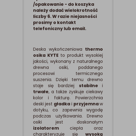
/opakowanie - do koszyka
należy dodać wielokrotność
liczby 6. W razie niejasności
prosimy o kontakt
telefoniczny lub email.
Deska wykończeniowa
thermo
osika KYTE
to produkt wysokiej
jakości, wykonany z naturalnego
drewna osiki, poddanego
procesowi termicznego
suszenia. Dzięki temu drewno
staje się bardziej
stabilne
i
trwałe
, a także zyskuje ciekawy
kolor i fakturę. Powierzchnia
deski jest
gładka
i
przyjemna
w
dotyku, co zapewnia wygodę
podczas użytkowania. Drewno
osiki jest doskonałym
izolatorem
ciepła oraz
charakteryzuje się
wysoką