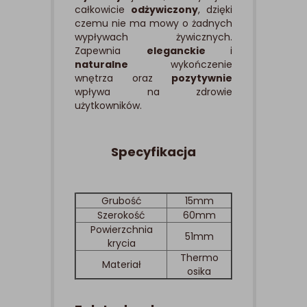
całkowicie
odżywiczony
, dzięki
czemu nie ma mowy o żadnych
wypływach żywicznych.
Zapewnia
eleganckie
i
naturalne
wykończenie
wnętrza oraz
pozytywnie
wpływa na zdrowie
użytkowników.
Specyfikacja
Grubość
15mm
Szerokość
60mm
Powierzchnia
51mm
krycia
Thermo
Materiał
osika