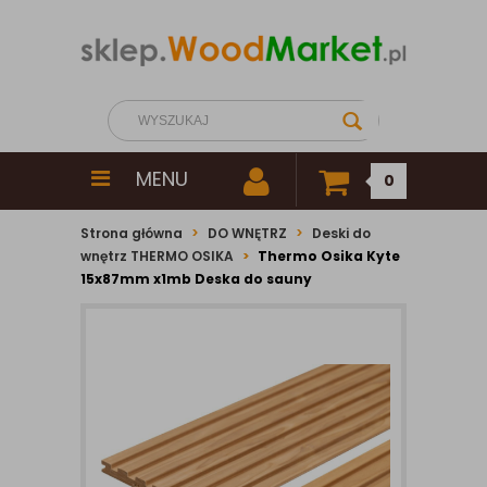
MENU
0
Strona główna
DO WNĘTRZ
Deski do
wnętrz THERMO OSIKA
Thermo Osika Kyte
15x87mm x1mb Deska do sauny