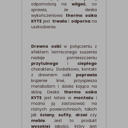
odpornością na
wilgoć
, co
sprawia, że deska
wykończeniowa
thermo osika
KYTE
jest
trwała
i
odporna
na
uszkodzenia.
Drewno osiki
w połączeniu z
efektem termicznego suszenia
nadaje pomieszczeniu
przytulnego
i
ciepłego
charakteru. Dodatkowo, kontakt
z drewnem osiki
poprawia
krążenie krwi, przyspiesza
metabolizm i działa kojąco na
skórę. Deska
thermo osika
KYTE
jest łatwa w
montażu
i
można ją zastosować na
różnych powierzchniach, takich
jak
ściany
,
sufity
,
drzwi
czy
meble
. Jest to produkt
wysokiej
jakości, który jest