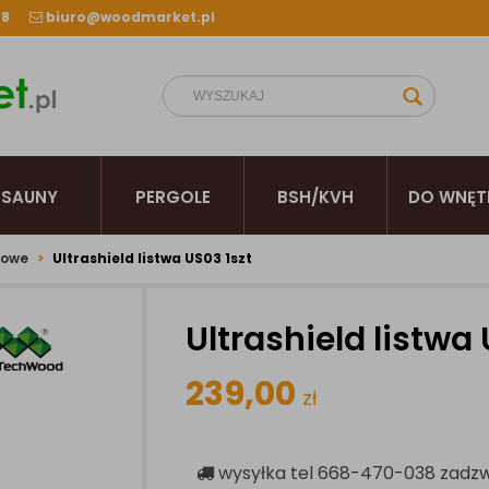
38
biuro@woodmarket.pl
SAUNY
PERGOLE
BSH/KVH
DO WNĘT
iowe
Ultrashield listwa US03 1szt
Ultrashield listwa 
239,00
zł
wysyłka
tel 668-470-038 zadz