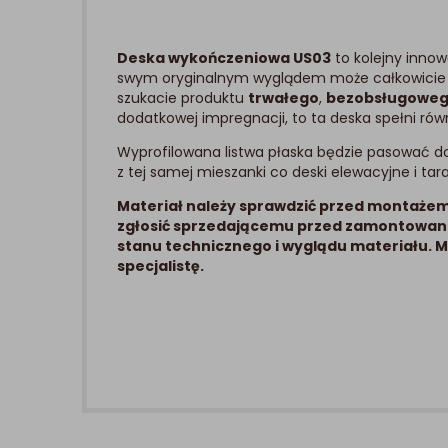
Deska wykończeniowa US03
to kolejny inno
swym oryginalnym wyglądem może całkowicie 
szukacie produktu
trwałego
,
bezobsługowe
dodatkowej impregnacji, to ta deska spełni rów
Wyprofilowana listwa płaska będzie pasować 
z tej samej mieszanki co deski elewacyjne i ta
Materiał należy sprawdzić przed montażem.
zgłosić sprzedającemu przed zamontowan
stanu technicznego i wyglądu materiału. 
specjalistę.