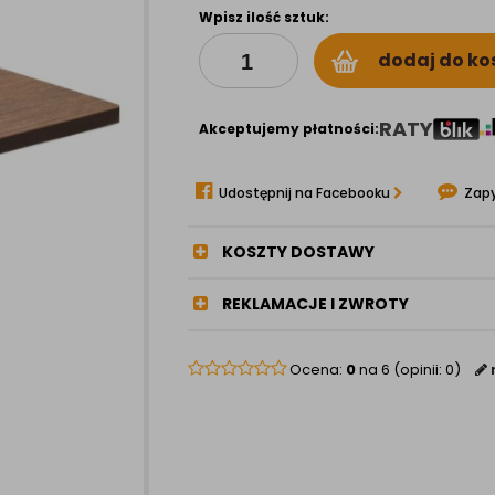
Wpisz ilość sztuk:
dodaj do ko
RATY
Akceptujemy płatności:
Udostępnij na Facebooku
Zapy
KOSZTY DOSTAWY
REKLAMACJE I ZWROTY
Ocena:
0
na 6 (opinii: 0)