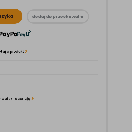
szyka
dodaj do przechowalni
taj o produkt
napisz recenzję