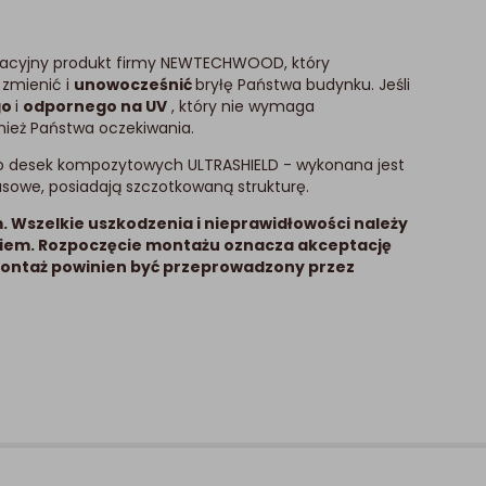
wacyjny produkt firmy NEWTECHWOOD, który
zmienić i
unowocześnić
bryłę Państwa budynku. Jeśli
go
i
odpornego na UV
, który nie wymaga
nież Państwa oczekiwania.
do desek kompozytowych ULTRASHIELD - wykonana jest
rasowe, posiadają szczotkowaną strukturę.
 Wszelkie uszkodzenia i nieprawidłowości należy
iem. Rozpoczęcie montażu oznacza akceptację
Montaż powinien być przeprowadzony przez