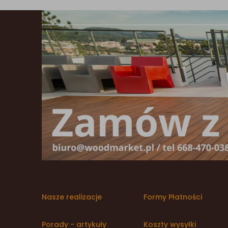
Nasze realizacje
Formy Płatności
Porady - artykuły
Koszty wysyłki