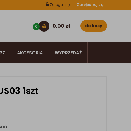
Zaloguj się
Zarejestruj się
0,00
zł
do kasy
0
RZ
AKCESORIA
WYPRZEDAŻ
US03 1szt
woń