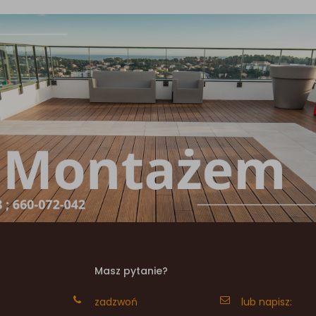
Masz pytanie?
zadzwoń
lub napisz: