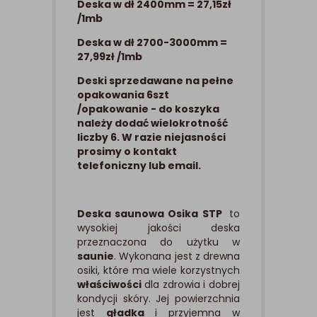
Deska w dł 2400mm = 27,15zł
/1mb
Deska w dł 2700-3000mm =
27,99zł /1mb
Deski sprzedawane na pełne
opakowania 6szt
/opakowanie - do koszyka
należy dodać wielokrotność
liczby 6. W razie niejasności
prosimy o kontakt
telefoniczny lub email.
Deska saunowa Osika STP
to
wysokiej jakości deska
przeznaczona do użytku w
saunie
. Wykonana jest z drewna
osiki, które ma wiele korzystnych
właściwości
dla zdrowia i dobrej
kondycji skóry. Jej powierzchnia
jest
gładka
i przyjemna w