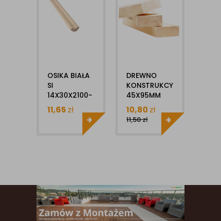
OSIKA BIAŁA
DREWNO
DRE
SI
KONSTRUKCYJNE
KON
14X30X2100-
45X95MM
45X
2400MM
X1MB C24
X1M
11,65
zł
10,80
zł
8,0
LISTWA
11,50
zł
WYKOŃCZENIOWA