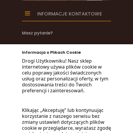
INFORMACJE KONTAKTOWE
Masz pytanie?
zadzwoń
Informacja o Plikach Cookie
668 470 038
Drogi Użytkowniku! Nasz sklep
internetowy używa plików cookie w
660 072 042
celu poprawy jakości świadczonych
usług oraz personalizacji oferty, w tym
lub napisz:
dostosowania treści do Twoich
preferencji i zainteresowań.
biuro@woodmarket.pl
Klikając „Akceptuję” lub kontynuując
korzystanie z naszego serwisu bez
Facebook
zmiany ustawień dotyczących plików
cookie w przeglądarce, wyrażasz zgodę