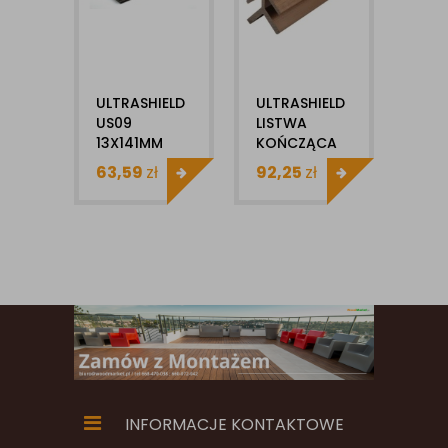
ULTRASHIELD
ULTRASHIELD
US09
LISTWA
13X141MM
KOŃCZĄCA
X1MB DESKA
US46 1SZT
63,59
zł
92,25
zł
ELEWACYJNA
DO SYSTEMU
KOMPOZYTOWA
US09
INFORMACJE KONTAKTOWE