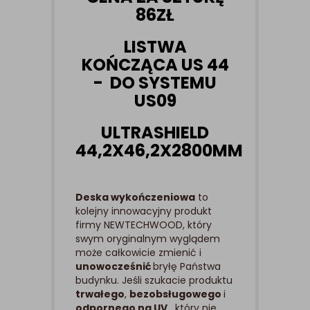
86ZŁ
LISTWA
KOŃCZĄCA US 44
- DO SYSTEMU
US09
ULTRASHIELD
44,2X46,2X2800MM
Deska wykończeniowa
to
kolejny innowacyjny produkt
firmy NEWTECHWOOD, który
swym oryginalnym wyglądem
może całkowicie zmienić i
unowocześnić
bryłę Państwa
budynku. Jeśli szukacie produktu
trwałego
,
bezobsługowego
i
odpornego na UV
, który nie