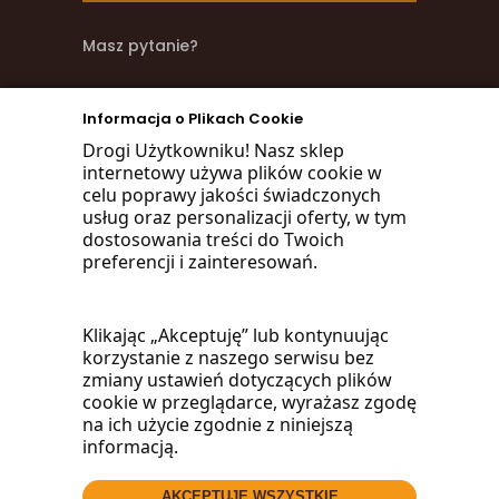
Masz pytanie?
zadzwoń
Informacja o Plikach Cookie
668 470 038
Drogi Użytkowniku! Nasz sklep
internetowy używa plików cookie w
660 072 042
celu poprawy jakości świadczonych
usług oraz personalizacji oferty, w tym
lub napisz:
dostosowania treści do Twoich
preferencji i zainteresowań.
biuro@woodmarket.pl
Klikając „Akceptuję” lub kontynuując
korzystanie z naszego serwisu bez
Facebook
zmiany ustawień dotyczących plików
cookie w przeglądarce, wyrażasz zgodę
na ich użycie zgodnie z niniejszą
informacją.
AKCEPTUJĘ WSZYSTKIE