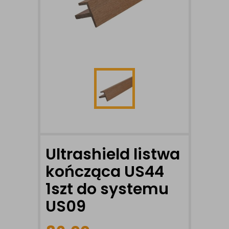
Ultrashield listwa
kończąca US44
1szt do systemu
US09