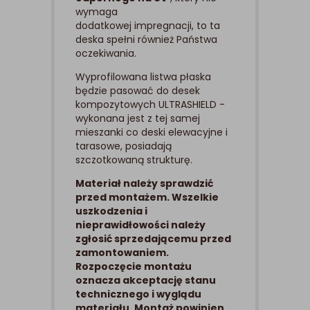
wymaga
dodatkowej impregnacji, to ta
deska spełni również Państwa
oczekiwania.
Wyprofilowana listwa płaska
będzie pasować do desek
kompozytowych ULTRASHIELD -
wykonana jest z tej samej
mieszanki co deski elewacyjne i
tarasowe, posiadają
szczotkowaną strukturę.
Materiał należy sprawdzić
przed montażem. Wszelkie
uszkodzenia i
nieprawidłowości należy
zgłosić sprzedającemu przed
zamontowaniem.
Rozpoczęcie montażu
oznacza akceptację stanu
technicznego i wyglądu
materiału. Montaż powinien