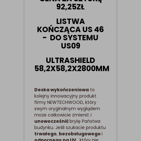
92,25ZŁ
LISTWA
KOŃCZĄCA US 46
- DO SYSTEMU
US09
ULTRASHIELD
58,2X58,2X2800MM
Deska wykończeniowa
to
kolejny innowacyjny produkt
firmy NEWTECHWOOD, który
swym oryginalnym wyglądem
może całkowicie zmienić i
unowocześnić
bryłę Państwa
budynku. Jeśli szukacie produktu
trwałego
,
bezobsługowego
i
odpornego na UV
, który nie