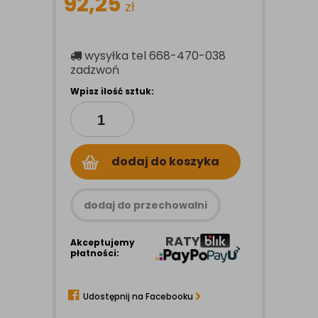
92,25
zł
wysyłka
tel 668-470-038
zadzwoń
Wpisz ilość sztuk:
dodaj do koszyka
dodaj do przechowalni
RATY
Akceptujemy
płatności:
Udostępnij na Facebooku