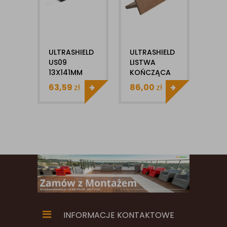
ULTRASHIELD
ULTRASHIELD
US09
LISTWA
13X141MM
KOŃCZĄCA
X1MB DESKA
US44 1SZT
63,59
zł
86,00
zł
ELEWACYJNA
DO SYSTEMU
KOMPOZYTOWA
US09
INFORMACJE KONTAKTOWE