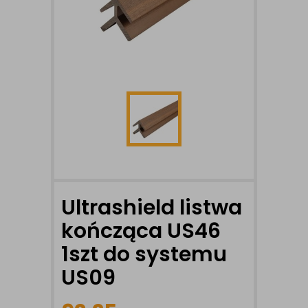
Ultrashield listwa
kończąca US46
1szt do systemu
US09