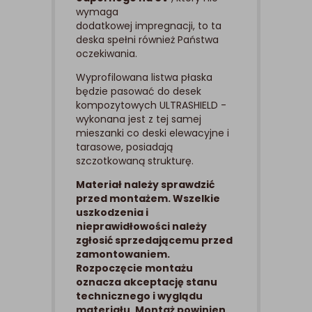
wymaga
dodatkowej impregnacji, to ta
deska spełni również Państwa
oczekiwania.
Wyprofilowana listwa płaska
będzie pasować do desek
kompozytowych ULTRASHIELD -
wykonana jest z tej samej
mieszanki co deski elewacyjne i
tarasowe, posiadają
szczotkowaną strukturę.
Materiał należy sprawdzić
przed montażem. Wszelkie
uszkodzenia i
nieprawidłowości należy
zgłosić sprzedającemu przed
zamontowaniem.
Rozpoczęcie montażu
oznacza akceptację stanu
technicznego i wyglądu
materiału. Montaż powinien