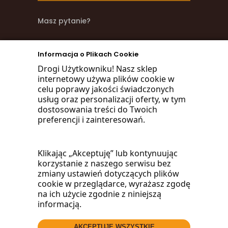
Masz pytanie?
zadzwoń
Informacja o Plikach Cookie
668 470 038
Drogi Użytkowniku! Nasz sklep
internetowy używa plików cookie w
660 072 042
celu poprawy jakości świadczonych
usług oraz personalizacji oferty, w tym
lub napisz:
dostosowania treści do Twoich
preferencji i zainteresowań.
biuro@woodmarket.pl
Klikając „Akceptuję” lub kontynuując
korzystanie z naszego serwisu bez
Facebook
zmiany ustawień dotyczących plików
cookie w przeglądarce, wyrażasz zgodę
na ich użycie zgodnie z niniejszą
informacją.
AKCEPTUJĘ WSZYSTKIE